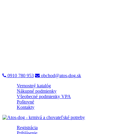
0910 780 953
obchod@atos-dog.sk
Vernostný katalóg
Nákupné podmienky
Všeobecné podmienky VPA
Poštovné
Kontakty
Registrácia
Prihlásenie