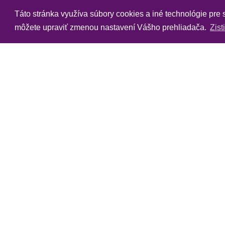
Táto stránka využíva súbory cookies a iné technológie pre
môžete upraviť zmenou nastavení Vášho prehliadača.
Zist