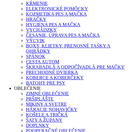
KŔMENIE
ELEKTRONICKÉ POMÔCKY
KOZMETIKA PES A MAČKA
HRAČKY
HYGIENA PES A MAČKA
VYCHÁDZKY
ČESANIE, ÚPRAVA PES A MAČKA
VÝCVIK
BOXY, KLIETKY, PRENOSNÉ TAŚKY A
OHRÁDKY
SPÁNOK
CESTA AUTOM
ŠKRABADLÁ A ODPOČÍVADLÁ PRE MAČKY
PRECHODNÉ DVIERKA
KOBERCE A KOBERČEKY
BATOHY PRE PSY
OBLEČENIE
ZIMNÉ OBLEČENIE
PRŠIPLÁŠTE
MIKINY A SVETRE
HÁRACIE NOHAVIČKY
KOŠELE A TRIČKÁ
ŠATY A ŽUPANY
DOPLNKY
POOPERAČNÉ OBLEČENIE