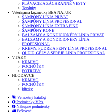
PLÁVACIE A ZÁCHRANNÉ VESTY
Topánky
Veterinárna kozmetika BEA NATUR
ŠAMPÓNY LÍNIA PRIVAT
ŠAMPÓNY LÍNIA PROFESIONAL
ŠAMPÓNY LÍNIA EXTRA FINE
ŠAMPÓNY KONE
BALZAMY A KONDICIONÉRY LÍNIA PRIVAT
BALZAMY A KONDICIONÉRY LÍNIA
PROFESIONAL
KRÉMY, PÚDRE A PENY LÍNIA PROFESIONAL
OLEJE, GÉLY A SPREJE LÍNIA PROFESIONAL
VTÁKY
KRMIVO
POCHÚŤKY
POTREBY
HLODAVCE
KRMIVO
POCHÚŤKY
klietky
Vernostný katalóg
Podmienky VPA
Nákupné podmienky
Poštovné