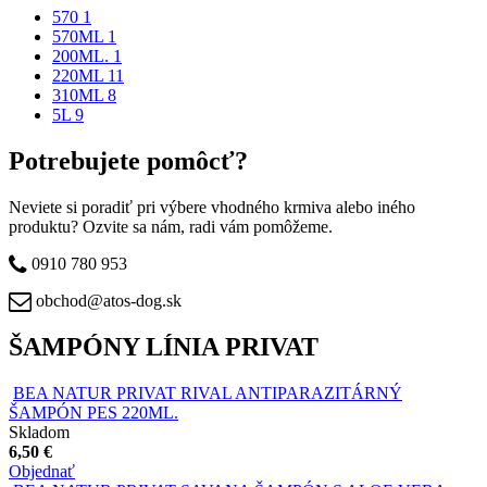
570
1
Apply 570 filter
570ML
1
Apply 570ML filter
200ML.
1
Apply 200ML. filter
220ML
11
Apply 220ML filter
310ML
8
Apply 310ML filter
5L
9
Apply 5L filter
Potrebujete pomôcť?
Neviete si poradiť pri výbere vhodného krmiva alebo iného
produktu? Ozvite sa nám, radi vám pomôžeme.
0910 780 953
obchod@atos-dog.sk
ŠAMPÓNY LÍNIA PRIVAT
BEA NATUR PRIVAT RIVAL ANTIPARAZITÁRNÝ
ŠAMPÓN PES 220ML.
Skladom
6,50 €
Objednať