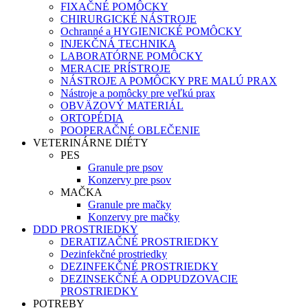
FIXAČNÉ POMÔCKY
CHIRURGICKÉ NÁSTROJE
Ochranné a HYGIENICKÉ POMÔCKY
INJEKČNÁ TECHNIKA
LABORATÓRNE POMÔCKY
MERACIE PRÍSTROJE
NÁSTROJE A POMÔCKY PRE MALÚ PRAX
Nástroje a pomôcky pre veľkú prax
OBVÄZOVÝ MATERIÁL
ORTOPÉDIA
POOPERAČNÉ OBLEČENIE
VETERINÁRNE DIÉTY
PES
Granule pre psov
Konzervy pre psov
MAČKA
Granule pre mačky
Konzervy pre mačky
DDD PROSTRIEDKY
DERATIZAČNÉ PROSTRIEDKY
Dezinfekčné prostriedky
DEZINFEKČNÉ PROSTRIEDKY
DEZINSEKČNÉ A ODPUDZOVACIE
PROSTRIEDKY
POTREBY