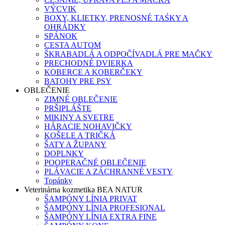
VÝCVIK
BOXY, KLIETKY, PRENOSNÉ TAŚKY A
OHRÁDKY
SPÁNOK
CESTA AUTOM
ŠKRABADLÁ A ODPOČÍVADLÁ PRE MAČKY
PRECHODNÉ DVIERKA
KOBERCE A KOBERČEKY
BATOHY PRE PSY
OBLEČENIE
ZIMNÉ OBLEČENIE
PRŠIPLÁŠTE
MIKINY A SVETRE
HÁRACIE NOHAVIČKY
KOŠELE A TRIČKÁ
ŠATY A ŽUPANY
DOPLNKY
POOPERAČNÉ OBLEČENIE
PLÁVACIE A ZÁCHRANNÉ VESTY
Topánky
Veterinárna kozmetika BEA NATUR
ŠAMPÓNY LÍNIA PRIVAT
ŠAMPÓNY LÍNIA PROFESIONAL
ŠAMPÓNY LÍNIA EXTRA FINE