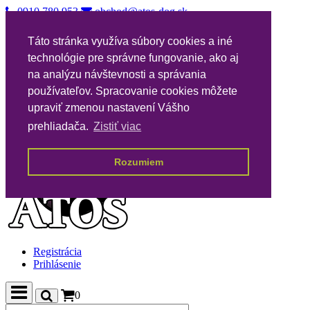
0910 780 953
obchod@atos-dog.sk
Vernostný katalóg
Táto stránka využíva súbory cookies a iné
Nákupné podmienky
technológie pre správne fungovanie, ako aj
Všeobecné podmienky VPA
Poštovné
na analýzu návštevnosti a správania
Kontakty
používateľov. Spracovanie cookies môžete
upraviť zmenou nastavení Vášho
prehliadača.
Zistiť viac
Rozumiem
Registrácia
Prihlásenie
0