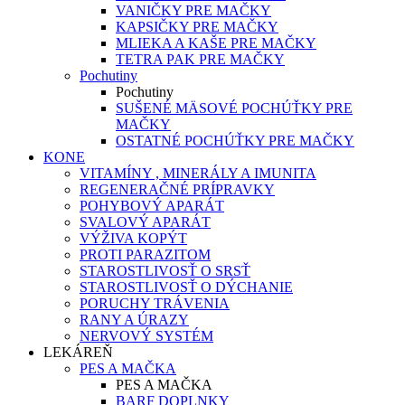
VANIČKY PRE MAČKY
KAPSIČKY PRE MAČKY
MLIEKA A KAŠE PRE MAČKY
TETRA PAK PRE MAČKY
Pochutiny
Pochutiny
SUŠENÉ MÄSOVÉ POCHÚŤKY PRE
MAČKY
OSTATNÉ POCHÚŤKY PRE MAČKY
KONE
VITAMÍNY , MINERÁLY A IMUNITA
REGENERAČNÉ PRÍPRAVKY
POHYBOVÝ APARÁT
SVALOVÝ APARÁT
VÝŽIVA KOPÝT
PROTI PARAZITOM
STAROSTLIVOSŤ O SRSŤ
STAROSTLIVOSŤ O DÝCHANIE
PORUCHY TRÁVENIA
RANY A ÚRAZY
NERVOVÝ SYSTÉM
LEKÁREŇ
PES A MAČKA
PES A MAČKA
BARF DOPLNKY