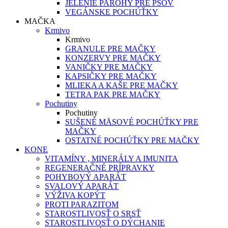
JELENIE PAROHY PRE PSOV
VEGÁNSKE POCHÚŤKY
MAČKA
Krmivo
Krmivo
GRANULE PRE MAČKY
KONZERVY PRE MAČKY
VANIČKY PRE MAČKY
KAPSIČKY PRE MAČKY
MLIEKA A KAŠE PRE MAČKY
TETRA PAK PRE MAČKY
Pochutiny
Pochutiny
SUŠENÉ MÄSOVÉ POCHÚŤKY PRE
MAČKY
OSTATNÉ POCHÚŤKY PRE MAČKY
KONE
VITAMÍNY , MINERÁLY A IMUNITA
REGENERAČNÉ PRÍPRAVKY
POHYBOVÝ APARÁT
SVALOVÝ APARÁT
VÝŽIVA KOPÝT
PROTI PARAZITOM
STAROSTLIVOSŤ O SRSŤ
STAROSTLIVOSŤ O DÝCHANIE