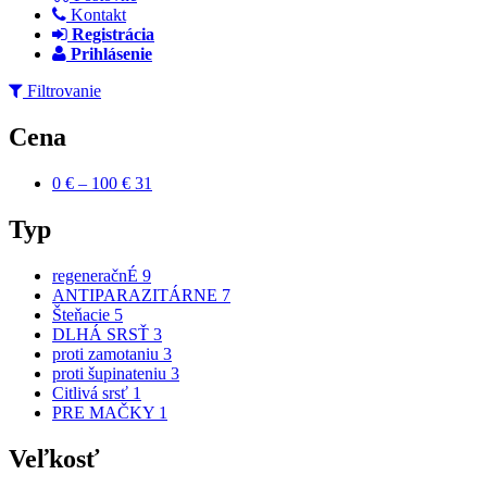
Kontakt
Registrácia
Prihlásenie
Filtrovanie
Cena
0 € – 100 €
31
Apply 0 € – 100 € filter
Typ
regeneračnÉ
9
Apply regeneračnÉ filter
ANTIPARAZITÁRNE
7
Apply ANTIPARAZITÁRNE filter
Šteňacie
5
Apply Šteňacie filter
DLHÁ SRSŤ
3
Apply DLHÁ SRSŤ filter
proti zamotaniu
3
Apply proti zamotaniu filter
proti šupinateniu
3
Apply proti šupinateniu filter
Citlivá srsť
1
Apply Citlivá srsť filter
PRE MAČKY
1
Apply PRE MAČKY filter
Veľkosť