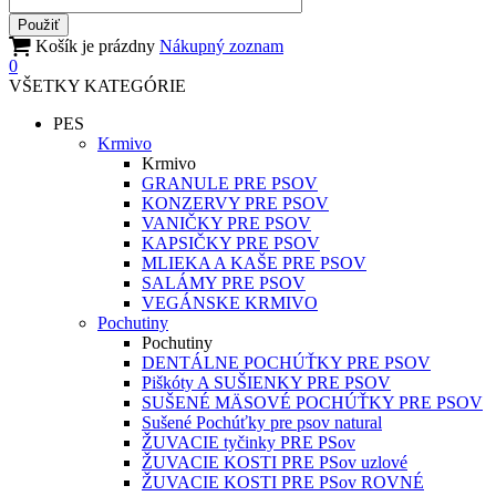
Košík je prázdny
Nákupný zoznam
0
VŠETKY KATEGÓRIE
PES
Krmivo
Krmivo
GRANULE PRE PSOV
KONZERVY PRE PSOV
VANIČKY PRE PSOV
KAPSIČKY PRE PSOV
MLIEKA A KAŠE PRE PSOV
SALÁMY PRE PSOV
VEGÁNSKE KRMIVO
Pochutiny
Pochutiny
DENTÁLNE POCHÚŤKY PRE PSOV
Piškóty A SUŠIENKY PRE PSOV
SUŠENÉ MÄSOVÉ POCHÚŤKY PRE PSOV
Sušené Pochúťky pre psov natural
ŽUVACIE tyčinky PRE PSov
ŽUVACIE KOSTI PRE PSov uzlové
ŽUVACIE KOSTI PRE PSov ROVNÉ