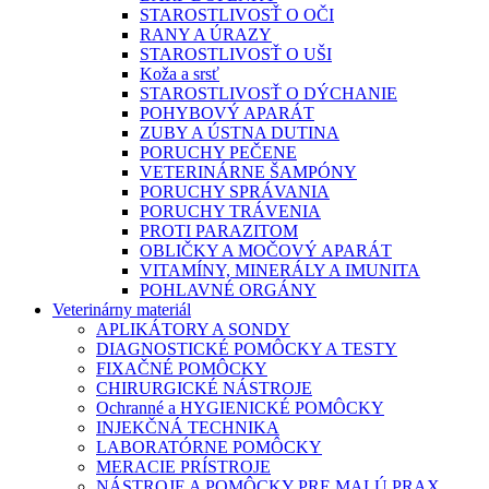
STAROSTLIVOSŤ O OČI
RANY A ÚRAZY
STAROSTLIVOSŤ O UŠI
Koža a srsť
STAROSTLIVOSŤ O DÝCHANIE
POHYBOVÝ APARÁT
ZUBY A ÚSTNA DUTINA
PORUCHY PEČENE
VETERINÁRNE ŠAMPÓNY
PORUCHY SPRÁVANIA
PORUCHY TRÁVENIA
PROTI PARAZITOM
OBLIČKY A MOČOVÝ APARÁT
VITAMÍNY, MINERÁLY A IMUNITA
POHLAVNÉ ORGÁNY
Veterinárny materiál
APLIKÁTORY A SONDY
DIAGNOSTICKÉ POMÔCKY A TESTY
FIXAČNÉ POMÔCKY
CHIRURGICKÉ NÁSTROJE
Ochranné a HYGIENICKÉ POMÔCKY
INJEKČNÁ TECHNIKA
LABORATÓRNE POMÔCKY
MERACIE PRÍSTROJE
NÁSTROJE A POMÔCKY PRE MALÚ PRAX