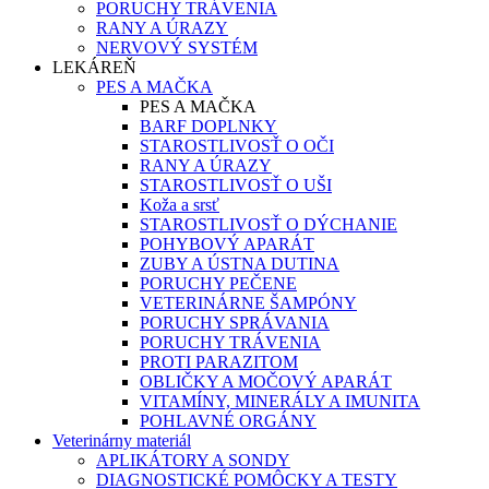
PORUCHY TRÁVENIA
RANY A ÚRAZY
NERVOVÝ SYSTÉM
LEKÁREŇ
PES A MAČKA
PES A MAČKA
BARF DOPLNKY
STAROSTLIVOSŤ O OČI
RANY A ÚRAZY
STAROSTLIVOSŤ O UŠI
Koža a srsť
STAROSTLIVOSŤ O DÝCHANIE
POHYBOVÝ APARÁT
ZUBY A ÚSTNA DUTINA
PORUCHY PEČENE
VETERINÁRNE ŠAMPÓNY
PORUCHY SPRÁVANIA
PORUCHY TRÁVENIA
PROTI PARAZITOM
OBLIČKY A MOČOVÝ APARÁT
VITAMÍNY, MINERÁLY A IMUNITA
POHLAVNÉ ORGÁNY
Veterinárny materiál
APLIKÁTORY A SONDY
DIAGNOSTICKÉ POMÔCKY A TESTY