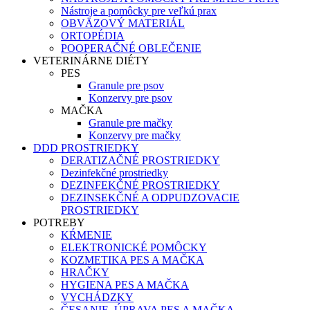
Nástroje a pomôcky pre veľkú prax
OBVÄZOVÝ MATERIÁL
ORTOPÉDIA
POOPERAČNÉ OBLEČENIE
VETERINÁRNE DIÉTY
PES
Granule pre psov
Konzervy pre psov
MAČKA
Granule pre mačky
Konzervy pre mačky
DDD PROSTRIEDKY
DERATIZAČNÉ PROSTRIEDKY
Dezinfekčné prostriedky
DEZINFEKČNÉ PROSTRIEDKY
DEZINSEKČNÉ A ODPUDZOVACIE
PROSTRIEDKY
POTREBY
KŔMENIE
ELEKTRONICKÉ POMÔCKY
KOZMETIKA PES A MAČKA
HRAČKY
HYGIENA PES A MAČKA
VYCHÁDZKY
ČESANIE, ÚPRAVA PES A MAČKA