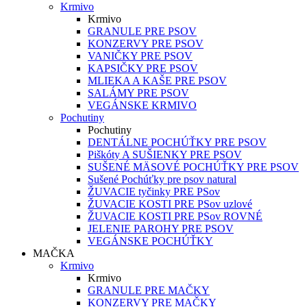
Krmivo
Krmivo
GRANULE PRE PSOV
KONZERVY PRE PSOV
VANIČKY PRE PSOV
KAPSIČKY PRE PSOV
MLIEKA A KAŠE PRE PSOV
SALÁMY PRE PSOV
VEGÁNSKE KRMIVO
Pochutiny
Pochutiny
DENTÁLNE POCHÚŤKY PRE PSOV
Piškóty A SUŠIENKY PRE PSOV
SUŠENÉ MÄSOVÉ POCHÚŤKY PRE PSOV
Sušené Pochúťky pre psov natural
ŽUVACIE tyčinky PRE PSov
ŽUVACIE KOSTI PRE PSov uzlové
ŽUVACIE KOSTI PRE PSov ROVNÉ
JELENIE PAROHY PRE PSOV
VEGÁNSKE POCHÚŤKY
MAČKA
Krmivo
Krmivo
GRANULE PRE MAČKY
KONZERVY PRE MAČKY