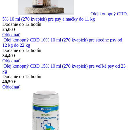
Olej konopný CBD
5% 10 ml (270 kvapiek) pre psy a mačky do 11 kg
Dodanie do 12 hodín
25,00 €
Objednať
Olej konopný CBD 10% 10 ml (270 kvapiek) pre stredné psy od
12 kg do 22 kg
Dodanie do 12 hodín
34,40 €
Objednať
Olej konopný CBD 15% 10 ml (270 kvapiek) pre veľké psy od 23
kg
Dodanie do 12 hodín
40,50 €
Objednať