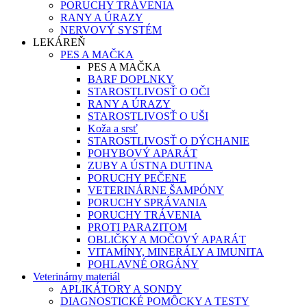
PORUCHY TRÁVENIA
RANY A ÚRAZY
NERVOVÝ SYSTÉM
LEKÁREŇ
PES A MAČKA
PES A MAČKA
BARF DOPLNKY
STAROSTLIVOSŤ O OČI
RANY A ÚRAZY
STAROSTLIVOSŤ O UŠI
Koža a srsť
STAROSTLIVOSŤ O DÝCHANIE
POHYBOVÝ APARÁT
ZUBY A ÚSTNA DUTINA
PORUCHY PEČENE
VETERINÁRNE ŠAMPÓNY
PORUCHY SPRÁVANIA
PORUCHY TRÁVENIA
PROTI PARAZITOM
OBLIČKY A MOČOVÝ APARÁT
VITAMÍNY, MINERÁLY A IMUNITA
POHLAVNÉ ORGÁNY
Veterinárny materiál
APLIKÁTORY A SONDY
DIAGNOSTICKÉ POMÔCKY A TESTY