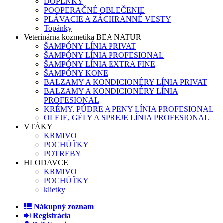
DOPLNKY
POOPERAČNÉ OBLEČENIE
PLÁVACIE A ZÁCHRANNÉ VESTY
Topánky
Veterinárna kozmetika BEA NATUR
ŠAMPÓNY LÍNIA PRIVAT
ŠAMPÓNY LÍNIA PROFESIONAL
ŠAMPÓNY LÍNIA EXTRA FINE
ŠAMPÓNY KONE
BALZAMY A KONDICIONÉRY LÍNIA PRIVAT
BALZAMY A KONDICIONÉRY LÍNIA
PROFESIONAL
KRÉMY, PÚDRE A PENY LÍNIA PROFESIONAL
OLEJE, GÉLY A SPREJE LÍNIA PROFESIONAL
VTÁKY
KRMIVO
POCHÚŤKY
POTREBY
HLODAVCE
KRMIVO
POCHÚŤKY
klietky
Nákupný zoznam
Registrácia