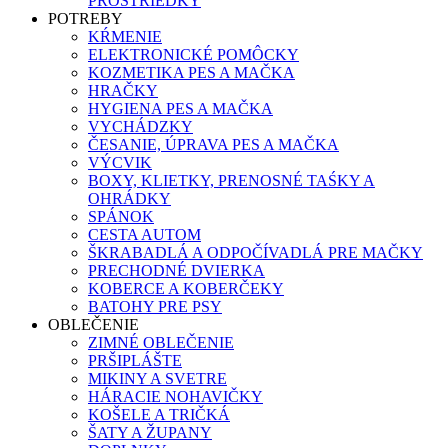
PROSTRIEDKY
POTREBY
KŔMENIE
ELEKTRONICKÉ POMÔCKY
KOZMETIKA PES A MAČKA
HRAČKY
HYGIENA PES A MAČKA
VYCHÁDZKY
ČESANIE, ÚPRAVA PES A MAČKA
VÝCVIK
BOXY, KLIETKY, PRENOSNÉ TAŚKY A
OHRÁDKY
SPÁNOK
CESTA AUTOM
ŠKRABADLÁ A ODPOČÍVADLÁ PRE MAČKY
PRECHODNÉ DVIERKA
KOBERCE A KOBERČEKY
BATOHY PRE PSY
OBLEČENIE
ZIMNÉ OBLEČENIE
PRŠIPLÁŠTE
MIKINY A SVETRE
HÁRACIE NOHAVIČKY
KOŠELE A TRIČKÁ
ŠATY A ŽUPANY