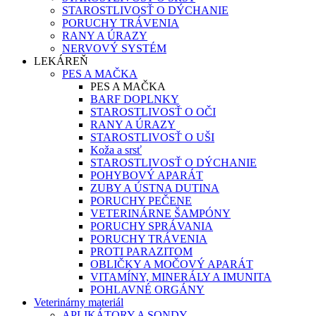
STAROSTLIVOSŤ O DÝCHANIE
PORUCHY TRÁVENIA
RANY A ÚRAZY
NERVOVÝ SYSTÉM
LEKÁREŇ
PES A MAČKA
PES A MAČKA
BARF DOPLNKY
STAROSTLIVOSŤ O OČI
RANY A ÚRAZY
STAROSTLIVOSŤ O UŠI
Koža a srsť
STAROSTLIVOSŤ O DÝCHANIE
POHYBOVÝ APARÁT
ZUBY A ÚSTNA DUTINA
PORUCHY PEČENE
VETERINÁRNE ŠAMPÓNY
PORUCHY SPRÁVANIA
PORUCHY TRÁVENIA
PROTI PARAZITOM
OBLIČKY A MOČOVÝ APARÁT
VITAMÍNY, MINERÁLY A IMUNITA
POHLAVNÉ ORGÁNY
Veterinárny materiál
APLIKÁTORY A SONDY