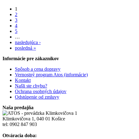
1
2
3
4
5
…
nasledujúca ›
posledná »
Informácie pre zákazníkov
Spôsob a cena dopravy
Vernostný program Atos (informácie)
Kontakt
Našli ste chybu?
Ochrana osobných údajov
Odstúpenie od zmluvy
Naša predajňa
Klimkovičova 1, 040 01 Košice
tel: 0902 847 903
Otváracia doba: