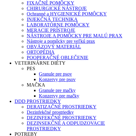
FIXAČNÉ POMÔCKY
CHIRURGICKÉ NÁSTROJE
Ochranné a HYGIENICKÉ POMÔCKY
INJEKČNÁ TECHNIKA
LABORATÓRNE POMÔCKY
MERACIE PRÍSTROJE
NÁSTROJE A POMÔCKY PRE MALÚ PRAX
Nástroje a pomôcky pre veľkú prax
OBVÄZOVÝ MATERIÁL
ORTOPÉDIA
POOPERAČNÉ OBLEČENIE
VETERINÁRNE DIÉTY
PES
Granule pre psov
Konzervy pre psov
MAČKA
Granule pre mačky
Konzervy pre mačky
DDD PROSTRIEDKY
DERATIZAČNÉ PROSTRIEDKY
Dezinfekčné prostriedky
DEZINFEKČNÉ PROSTRIEDKY
DEZINSEKČNÉ A ODPUDZOVACIE
PROSTRIEDKY
POTREBY