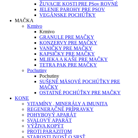
ŽUVACIE KOSTI PRE PSov ROVNÉ
JELENIE PAROHY PRE PSOV
VEGÁNSKE POCHÚŤKY
MAČKA
Krmivo
Krmivo
GRANULE PRE MAČKY
KONZERVY PRE MAČKY
VANIČKY PRE MAČKY
KAPSIČKY PRE MAČKY
MLIEKA A KAŠE PRE MAČKY
TETRA PAK PRE MAČKY
Pochutiny
Pochutiny
SUŠENÉ MÄSOVÉ POCHÚŤKY PRE
MAČKY
OSTATNÉ POCHÚŤKY PRE MAČKY
KONE
VITAMÍNY , MINERÁLY A IMUNITA
REGENERAČNÉ PRÍPRAVKY
POHYBOVÝ APARÁT
SVALOVÝ APARÁT
VÝŽIVA KOPÝT
PROTI PARAZITOM
STAROSTLIVOSŤ O SRSŤ