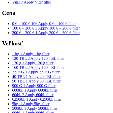
Vitar
7
Apply Vitar filter
Cena
0 € – 100 €
106
Apply 0 € – 100 € filter
100 € – 200 €
3
Apply 100 € – 200 € filter
200 € – 300 €
1
Apply 200 € – 300 € filter
Veľkosť
1 kg
1
Apply 1 kg filter
120 TBL
2
Apply 120 TBL filter
130 g
1
Apply 130 g filter
160 TBL
2
Apply 160 TBL filter
2.5 KG
1
Apply 2.5 KG filter
40 TBL
1
Apply 40 TBL filter
50 TBL
1
Apply 50 TBL filter
900 G
1
Apply 900 G filter
600tbl.
1
Apply 600tbl. filter
60tbl.
2
Apply 60tbl. filter
6250tbl.
1
Apply 6250tbl. filter
5kg.
1
Apply 5kg. filter
500tbl.
1
Apply 500tbl. filter
90tbl.
1
Apply 90tbl. filter