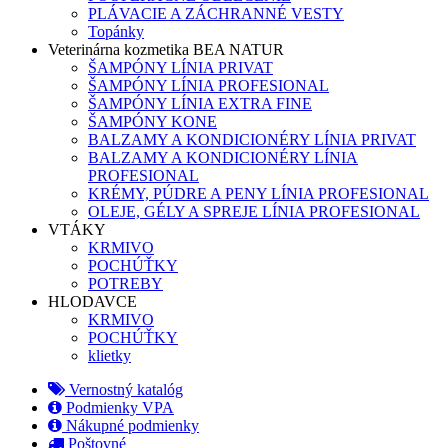
PLÁVACIE A ZÁCHRANNÉ VESTY
Topánky
Veterinárna kozmetika BEA NATUR
ŠAMPÓNY LÍNIA PRIVAT
ŠAMPÓNY LÍNIA PROFESIONAL
ŠAMPÓNY LÍNIA EXTRA FINE
ŠAMPÓNY KONE
BALZAMY A KONDICIONÉRY LÍNIA PRIVAT
BALZAMY A KONDICIONÉRY LÍNIA
PROFESIONAL
KRÉMY, PÚDRE A PENY LÍNIA PROFESIONAL
OLEJE, GÉLY A SPREJE LÍNIA PROFESIONAL
VTÁKY
KRMIVO
POCHÚŤKY
POTREBY
HLODAVCE
KRMIVO
POCHÚŤKY
klietky
Vernostný katalóg
Podmienky VPA
Nákupné podmienky
Poštovné