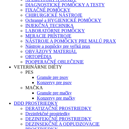
DIAGNOSTICKÉ POMÔCKY A TESTY
FIXAČNÉ POMÔCKY
CHIRURGICKÉ NÁSTROJE
Ochranné a HYGIENICKÉ POMÔCKY
INJEKČNÁ TECHNIKA
LABORATÓRNE POMÔCKY
MERACIE PRÍSTROJE
NÁSTROJE A POMÔCKY PRE MALÚ PRAX
Nástroje a pomôcky pre veľkú prax
OBVÄZOVÝ MATERIÁL
ORTOPÉDIA
POOPERAČNÉ OBLEČENIE
VETERINÁRNE DIÉTY
PES
Granule pre psov
Konzervy pre psov
MAČKA
Granule pre mačky
Konzervy pre mačky
DDD PROSTRIEDKY
DERATIZAČNÉ PROSTRIEDKY
Dezinfekčné prostriedky
DEZINFEKČNÉ PROSTRIEDKY
DEZINSEKČNÉ A ODPUDZOVACIE