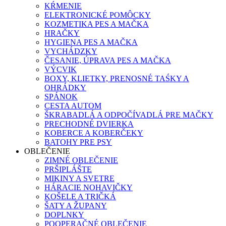
KŔMENIE
ELEKTRONICKÉ POMÔCKY
KOZMETIKA PES A MAČKA
HRAČKY
HYGIENA PES A MAČKA
VYCHÁDZKY
ČESANIE, ÚPRAVA PES A MAČKA
VÝCVIK
BOXY, KLIETKY, PRENOSNÉ TAŚKY A
OHRÁDKY
SPÁNOK
CESTA AUTOM
ŠKRABADLÁ A ODPOČÍVADLÁ PRE MAČKY
PRECHODNÉ DVIERKA
KOBERCE A KOBERČEKY
BATOHY PRE PSY
OBLEČENIE
ZIMNÉ OBLEČENIE
PRŠIPLÁŠTE
MIKINY A SVETRE
HÁRACIE NOHAVIČKY
KOŠELE A TRIČKÁ
ŠATY A ŽUPANY
DOPLNKY
POOPERAČNÉ OBLEČENIE