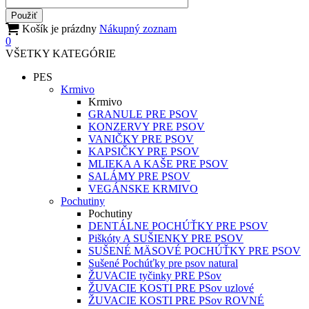
Košík je prázdny
Nákupný zoznam
0
VŠETKY KATEGÓRIE
PES
Krmivo
Krmivo
GRANULE PRE PSOV
KONZERVY PRE PSOV
VANIČKY PRE PSOV
KAPSIČKY PRE PSOV
MLIEKA A KAŠE PRE PSOV
SALÁMY PRE PSOV
VEGÁNSKE KRMIVO
Pochutiny
Pochutiny
DENTÁLNE POCHÚŤKY PRE PSOV
Piškóty A SUŠIENKY PRE PSOV
SUŠENÉ MÄSOVÉ POCHÚŤKY PRE PSOV
Sušené Pochúťky pre psov natural
ŽUVACIE tyčinky PRE PSov
ŽUVACIE KOSTI PRE PSov uzlové
ŽUVACIE KOSTI PRE PSov ROVNÉ