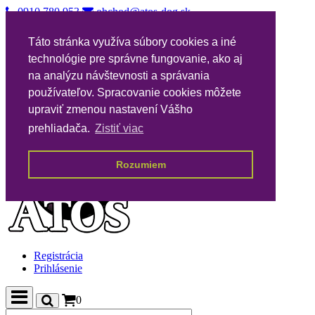
0910 780 953
obchod@atos-dog.sk
Vernostný katalóg
Táto stránka využíva súbory cookies a iné
Nákupné podmienky
technológie pre správne fungovanie, ako aj
Všeobecné podmienky VPA
Poštovné
na analýzu návštevnosti a správania
Kontakty
používateľov. Spracovanie cookies môžete
upraviť zmenou nastavení Vášho
prehliadača.
Zistiť viac
Rozumiem
Registrácia
Prihlásenie
0