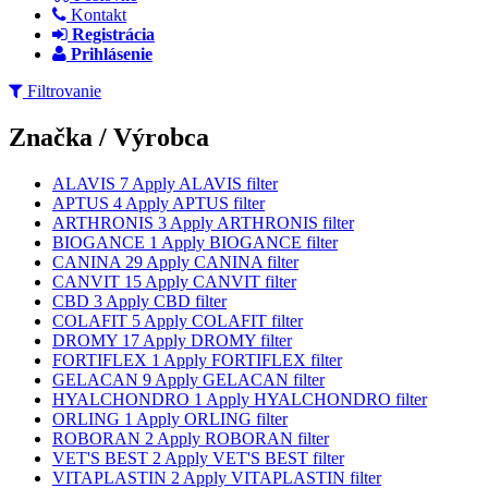
Kontakt
Registrácia
Prihlásenie
Filtrovanie
Značka / Výrobca
ALAVIS
7
Apply ALAVIS filter
APTUS
4
Apply APTUS filter
ARTHRONIS
3
Apply ARTHRONIS filter
BIOGANCE
1
Apply BIOGANCE filter
CANINA
29
Apply CANINA filter
CANVIT
15
Apply CANVIT filter
CBD
3
Apply CBD filter
COLAFIT
5
Apply COLAFIT filter
DROMY
17
Apply DROMY filter
FORTIFLEX
1
Apply FORTIFLEX filter
GELACAN
9
Apply GELACAN filter
HYALCHONDRO
1
Apply HYALCHONDRO filter
ORLING
1
Apply ORLING filter
ROBORAN
2
Apply ROBORAN filter
VET'S BEST
2
Apply VET'S BEST filter
VITAPLASTIN
2
Apply VITAPLASTIN filter