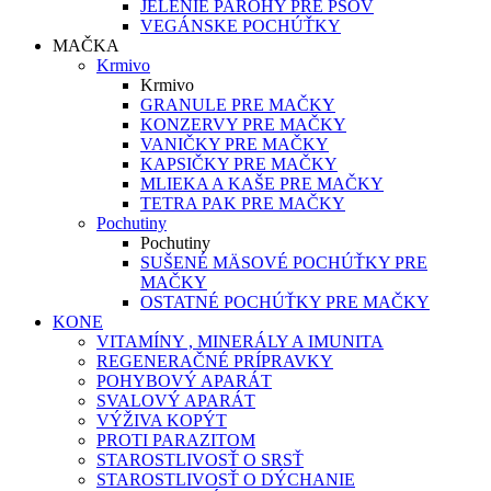
JELENIE PAROHY PRE PSOV
VEGÁNSKE POCHÚŤKY
MAČKA
Krmivo
Krmivo
GRANULE PRE MAČKY
KONZERVY PRE MAČKY
VANIČKY PRE MAČKY
KAPSIČKY PRE MAČKY
MLIEKA A KAŠE PRE MAČKY
TETRA PAK PRE MAČKY
Pochutiny
Pochutiny
SUŠENÉ MÄSOVÉ POCHÚŤKY PRE
MAČKY
OSTATNÉ POCHÚŤKY PRE MAČKY
KONE
VITAMÍNY , MINERÁLY A IMUNITA
REGENERAČNÉ PRÍPRAVKY
POHYBOVÝ APARÁT
SVALOVÝ APARÁT
VÝŽIVA KOPÝT
PROTI PARAZITOM
STAROSTLIVOSŤ O SRSŤ
STAROSTLIVOSŤ O DÝCHANIE