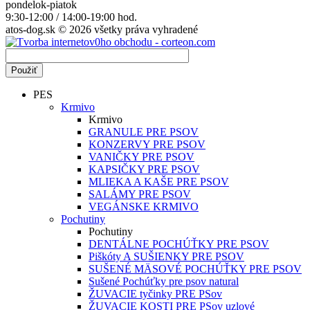
pondelok-piatok
9:30-12:00 / 14:00-19:00 hod.
atos-dog.sk © 2026 všetky práva vyhradené
PES
Krmivo
Krmivo
GRANULE PRE PSOV
KONZERVY PRE PSOV
VANIČKY PRE PSOV
KAPSIČKY PRE PSOV
MLIEKA A KAŠE PRE PSOV
SALÁMY PRE PSOV
VEGÁNSKE KRMIVO
Pochutiny
Pochutiny
DENTÁLNE POCHÚŤKY PRE PSOV
Piškóty A SUŠIENKY PRE PSOV
SUŠENÉ MÄSOVÉ POCHÚŤKY PRE PSOV
Sušené Pochúťky pre psov natural
ŽUVACIE tyčinky PRE PSov
ŽUVACIE KOSTI PRE PSov uzlové