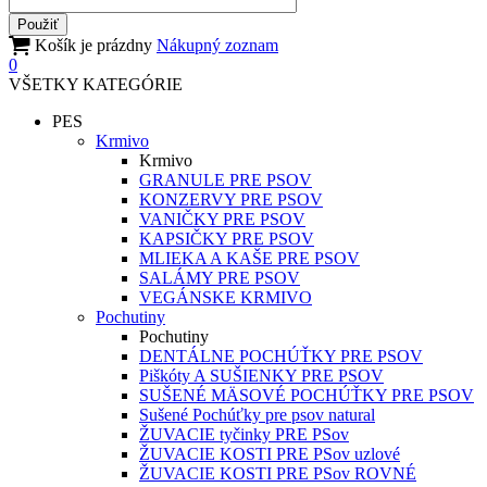
Košík je prázdny
Nákupný zoznam
0
VŠETKY KATEGÓRIE
PES
Krmivo
Krmivo
GRANULE PRE PSOV
KONZERVY PRE PSOV
VANIČKY PRE PSOV
KAPSIČKY PRE PSOV
MLIEKA A KAŠE PRE PSOV
SALÁMY PRE PSOV
VEGÁNSKE KRMIVO
Pochutiny
Pochutiny
DENTÁLNE POCHÚŤKY PRE PSOV
Piškóty A SUŠIENKY PRE PSOV
SUŠENÉ MÄSOVÉ POCHÚŤKY PRE PSOV
Sušené Pochúťky pre psov natural
ŽUVACIE tyčinky PRE PSov
ŽUVACIE KOSTI PRE PSov uzlové
ŽUVACIE KOSTI PRE PSov ROVNÉ