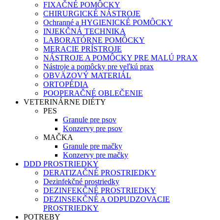
FIXAČNÉ POMÔCKY
CHIRURGICKÉ NÁSTROJE
Ochranné a HYGIENICKÉ POMÔCKY
INJEKČNÁ TECHNIKA
LABORATÓRNE POMÔCKY
MERACIE PRÍSTROJE
NÁSTROJE A POMÔCKY PRE MALÚ PRAX
Nástroje a pomôcky pre veľkú prax
OBVÄZOVÝ MATERIÁL
ORTOPÉDIA
POOPERAČNÉ OBLEČENIE
VETERINÁRNE DIÉTY
PES
Granule pre psov
Konzervy pre psov
MAČKA
Granule pre mačky
Konzervy pre mačky
DDD PROSTRIEDKY
DERATIZAČNÉ PROSTRIEDKY
Dezinfekčné prostriedky
DEZINFEKČNÉ PROSTRIEDKY
DEZINSEKČNÉ A ODPUDZOVACIE
PROSTRIEDKY
POTREBY