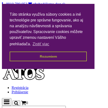
0910 780 953
obchod@atos-dog.sk
Vernostný katalóg
Táto stránka využíva súbory cookies a iné
Nákupné podmienky
technológie pre správne fungovanie, ako aj
Všeobecné podmienky VPA
Poštovné
na analýzu návštevnosti a správania
Kontakty
používateľov. Spracovanie cookies môžete
upraviť zmenou nastavení Vášho
prehliadača.
Zistiť viac
Rozumiem
Registrácia
Prihlásenie
0