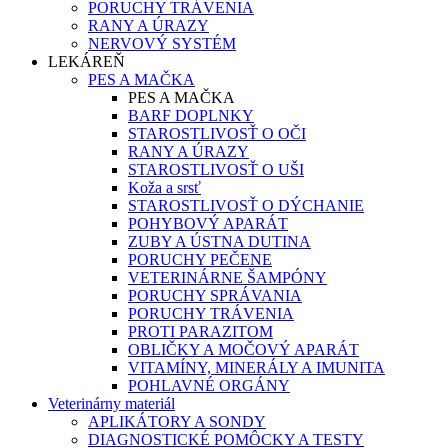
PORUCHY TRÁVENIA
RANY A ÚRAZY
NERVOVÝ SYSTÉM
LEKÁREŇ
PES A MAČKA
PES A MAČKA
BARF DOPLNKY
STAROSTLIVOSŤ O OČI
RANY A ÚRAZY
STAROSTLIVOSŤ O UŠI
Koža a srsť
STAROSTLIVOSŤ O DÝCHANIE
POHYBOVÝ APARÁT
ZUBY A ÚSTNA DUTINA
PORUCHY PEČENE
VETERINÁRNE ŠAMPÓNY
PORUCHY SPRÁVANIA
PORUCHY TRÁVENIA
PROTI PARAZITOM
OBLIČKY A MOČOVÝ APARÁT
VITAMÍNY, MINERÁLY A IMUNITA
POHLAVNÉ ORGÁNY
Veterinárny materiál
APLIKÁTORY A SONDY
DIAGNOSTICKÉ POMÔCKY A TESTY