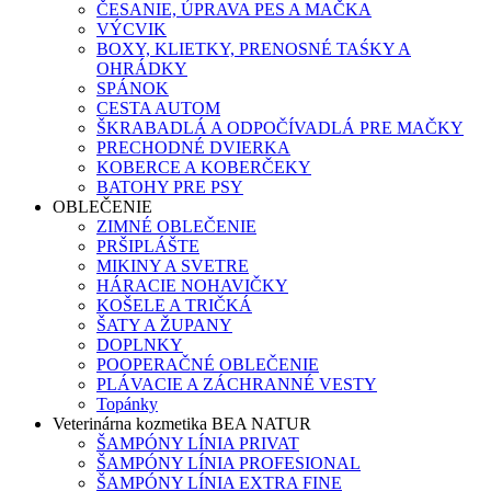
ČESANIE, ÚPRAVA PES A MAČKA
VÝCVIK
BOXY, KLIETKY, PRENOSNÉ TAŚKY A
OHRÁDKY
SPÁNOK
CESTA AUTOM
ŠKRABADLÁ A ODPOČÍVADLÁ PRE MAČKY
PRECHODNÉ DVIERKA
KOBERCE A KOBERČEKY
BATOHY PRE PSY
OBLEČENIE
ZIMNÉ OBLEČENIE
PRŠIPLÁŠTE
MIKINY A SVETRE
HÁRACIE NOHAVIČKY
KOŠELE A TRIČKÁ
ŠATY A ŽUPANY
DOPLNKY
POOPERAČNÉ OBLEČENIE
PLÁVACIE A ZÁCHRANNÉ VESTY
Topánky
Veterinárna kozmetika BEA NATUR
ŠAMPÓNY LÍNIA PRIVAT
ŠAMPÓNY LÍNIA PROFESIONAL
ŠAMPÓNY LÍNIA EXTRA FINE