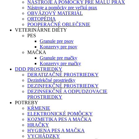
NÁSTROJE A POMÔCKY PRE MALÚ PRAX
Nástroje a pomôcky pre veľkú prax
OBVÄZOVÝ MATERIÁL
ORTOPÉDIA
POOPERAČNÉ OBLEČENIE
VETERINÁRNE DIÉTY
PES
Granule pre psov
Konzervy pre psov
MAČKA
Granule pre mačky
Konzervy pre mačky
DDD PROSTRIEDKY
DERATIZAČNÉ PROSTRIEDKY
Dezinfekčné prostriedky
DEZINFEKČNÉ PROSTRIEDKY
DEZINSEKČNÉ A ODPUDZOVACIE
PROSTRIEDKY
POTREBY
KŔMENIE
ELEKTRONICKÉ POMÔCKY
KOZMETIKA PES A MAČKA
HRAČKY
HYGIENA PES A MAČKA
VYCHÁDZKY