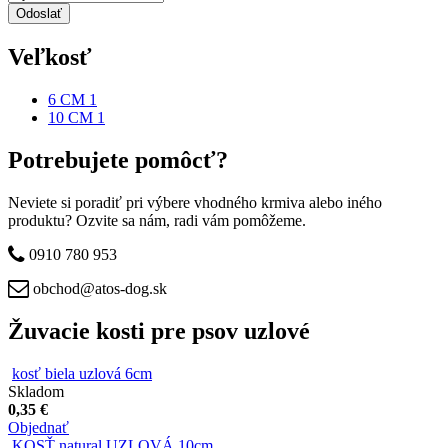
Veľkosť
6 CM
1
Apply 6 CM filter
10 CM
1
Apply 10 CM filter
Potrebujete pomôcť?
Neviete si poradiť pri výbere vhodného krmiva alebo iného
produktu? Ozvite sa nám, radi vám pomôžeme.
0910 780 953
obchod@atos-dog.sk
Žuvacie kosti pre psov uzlové
kosť biela uzlová 6cm
Skladom
0,35 €
Objednať
KOSŤ natural UZLOVÁ 10cm