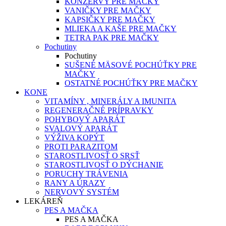
KONZERVY PRE MAČKY
VANIČKY PRE MAČKY
KAPSIČKY PRE MAČKY
MLIEKA A KAŠE PRE MAČKY
TETRA PAK PRE MAČKY
Pochutiny
Pochutiny
SUŠENÉ MÄSOVÉ POCHÚŤKY PRE
MAČKY
OSTATNÉ POCHÚŤKY PRE MAČKY
KONE
VITAMÍNY , MINERÁLY A IMUNITA
REGENERAČNÉ PRÍPRAVKY
POHYBOVÝ APARÁT
SVALOVÝ APARÁT
VÝŽIVA KOPÝT
PROTI PARAZITOM
STAROSTLIVOSŤ O SRSŤ
STAROSTLIVOSŤ O DÝCHANIE
PORUCHY TRÁVENIA
RANY A ÚRAZY
NERVOVÝ SYSTÉM
LEKÁREŇ
PES A MAČKA
PES A MAČKA