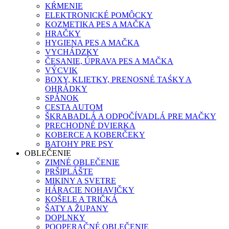
KŔMENIE
ELEKTRONICKÉ POMÔCKY
KOZMETIKA PES A MAČKA
HRAČKY
HYGIENA PES A MAČKA
VYCHÁDZKY
ČESANIE, ÚPRAVA PES A MAČKA
VÝCVIK
BOXY, KLIETKY, PRENOSNÉ TAŚKY A
OHRÁDKY
SPÁNOK
CESTA AUTOM
ŠKRABADLÁ A ODPOČÍVADLÁ PRE MAČKY
PRECHODNÉ DVIERKA
KOBERCE A KOBERČEKY
BATOHY PRE PSY
OBLEČENIE
ZIMNÉ OBLEČENIE
PRŠIPLÁŠTE
MIKINY A SVETRE
HÁRACIE NOHAVIČKY
KOŠELE A TRIČKÁ
ŠATY A ŽUPANY
DOPLNKY
POOPERAČNÉ OBLEČENIE