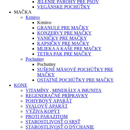
JELENIE PAROHY PRE PSOV
VEGÁNSKE POCHÚŤKY
MAČKA
Krmivo
Krmivo
GRANULE PRE MAČKY
KONZERVY PRE MAČKY
VANIČKY PRE MAČKY
KAPSIČKY PRE MAČKY
MLIEKA A KAŠE PRE MAČKY
TETRA PAK PRE MAČKY
Pochutiny
Pochutiny
SUŠENÉ MÄSOVÉ POCHÚŤKY PRE
MAČKY
OSTATNÉ POCHÚŤKY PRE MAČKY
KONE
VITAMÍNY , MINERÁLY A IMUNITA
REGENERAČNÉ PRÍPRAVKY
POHYBOVÝ APARÁT
SVALOVÝ APARÁT
VÝŽIVA KOPÝT
PROTI PARAZITOM
STAROSTLIVOSŤ O SRSŤ
STAROSTLIVOSŤ O DÝCHANIE