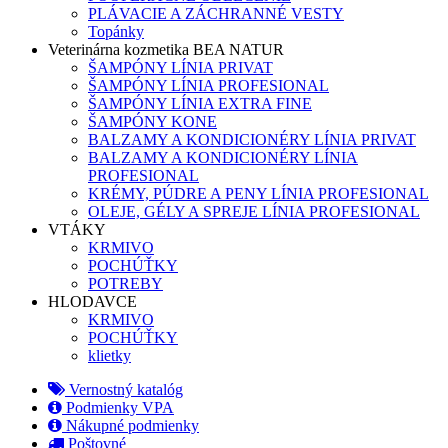
PLÁVACIE A ZÁCHRANNÉ VESTY
Topánky
Veterinárna kozmetika BEA NATUR
ŠAMPÓNY LÍNIA PRIVAT
ŠAMPÓNY LÍNIA PROFESIONAL
ŠAMPÓNY LÍNIA EXTRA FINE
ŠAMPÓNY KONE
BALZAMY A KONDICIONÉRY LÍNIA PRIVAT
BALZAMY A KONDICIONÉRY LÍNIA
PROFESIONAL
KRÉMY, PÚDRE A PENY LÍNIA PROFESIONAL
OLEJE, GÉLY A SPREJE LÍNIA PROFESIONAL
VTÁKY
KRMIVO
POCHÚŤKY
POTREBY
HLODAVCE
KRMIVO
POCHÚŤKY
klietky
Vernostný katalóg
Podmienky VPA
Nákupné podmienky
Poštovné