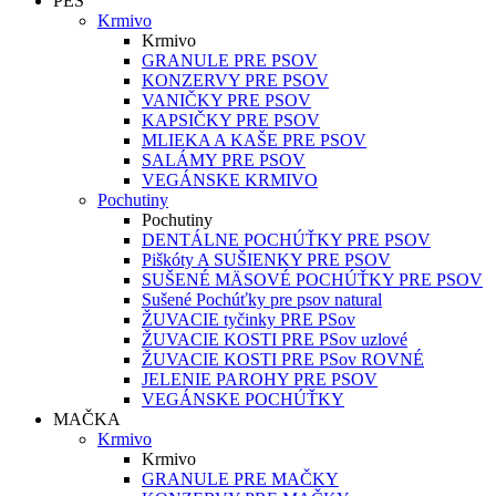
PES
Krmivo
Krmivo
GRANULE PRE PSOV
KONZERVY PRE PSOV
VANIČKY PRE PSOV
KAPSIČKY PRE PSOV
MLIEKA A KAŠE PRE PSOV
SALÁMY PRE PSOV
VEGÁNSKE KRMIVO
Pochutiny
Pochutiny
DENTÁLNE POCHÚŤKY PRE PSOV
Piškóty A SUŠIENKY PRE PSOV
SUŠENÉ MÄSOVÉ POCHÚŤKY PRE PSOV
Sušené Pochúťky pre psov natural
ŽUVACIE tyčinky PRE PSov
ŽUVACIE KOSTI PRE PSov uzlové
ŽUVACIE KOSTI PRE PSov ROVNÉ
JELENIE PAROHY PRE PSOV
VEGÁNSKE POCHÚŤKY
MAČKA
Krmivo
Krmivo
GRANULE PRE MAČKY