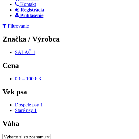
Kontakt
Registrácia
Prihlásenie
Filtrovanie
Značka / Výrobca
SALAČ
1
Apply SALAČ filter
Cena
0 € – 100 €
3
Apply 0 € – 100 € filter
Vek psa
Dospelé psy
1
Apply Dospelé psy filter
Staré psy
1
Apply Staré psy filter
Váha