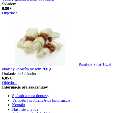
Skladom
0,80 €
Objednať
Pamlsok Salač Uzol
obalený kačacím mäsom 300 g
Dodanie do 12 hodín
6,85 €
Objednať
Informácie pre zákazníkov
Spôsob a cena dopravy
Vernostný program Atos (informácie)
Kontakt
Našli ste chybu?