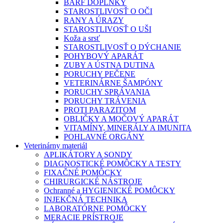
BARF DOPLNKY
STAROSTLIVOSŤ O OČI
RANY A ÚRAZY
STAROSTLIVOSŤ O UŠI
Koža a srsť
STAROSTLIVOSŤ O DÝCHANIE
POHYBOVÝ APARÁT
ZUBY A ÚSTNA DUTINA
PORUCHY PEČENE
VETERINÁRNE ŠAMPÓNY
PORUCHY SPRÁVANIA
PORUCHY TRÁVENIA
PROTI PARAZITOM
OBLIČKY A MOČOVÝ APARÁT
VITAMÍNY, MINERÁLY A IMUNITA
POHLAVNÉ ORGÁNY
Veterinárny materiál
APLIKÁTORY A SONDY
DIAGNOSTICKÉ POMÔCKY A TESTY
FIXAČNÉ POMÔCKY
CHIRURGICKÉ NÁSTROJE
Ochranné a HYGIENICKÉ POMÔCKY
INJEKČNÁ TECHNIKA
LABORATÓRNE POMÔCKY
MERACIE PRÍSTROJE