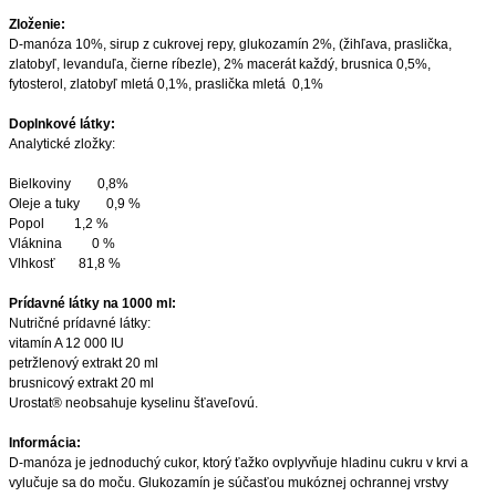
Zloženie:
D-manóza 10%, sirup z cukrovej repy, glukozamín 2%, (žihľava, praslička,
zlatobyľ, levanduľa, čierne ríbezle), 2% macerát každý, brusnica 0,5%,
fytosterol, zlatobyľ mletá 0,1%, praslička mletá 0,1%
Doplnkové látky:
Analytické zložky:
Bielkoviny 0,8%
Oleje a tuky 0,9 %
Popol 1,2 %
Vláknina 0 %
Vlhkosť 81,8 %
Prídavné látky na 1000 ml:
Nutričné prídavné látky:
vitamín A 12 000 IU
petržlenový extrakt 20 ml
brusnicový extrakt 20 ml
Urostat® neobsahuje kyselinu šťaveľovú.
Informácia:
D-manóza je jednoduchý cukor, ktorý ťažko ovplyvňuje hladinu cukru v krvi a
vylučuje sa do moču. Glukozamín je súčasťou mukóznej ochrannej vrstvy