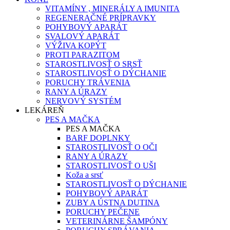
VITAMÍNY , MINERÁLY A IMUNITA
REGENERAČNÉ PRÍPRAVKY
POHYBOVÝ APARÁT
SVALOVÝ APARÁT
VÝŽIVA KOPÝT
PROTI PARAZITOM
STAROSTLIVOSŤ O SRSŤ
STAROSTLIVOSŤ O DÝCHANIE
PORUCHY TRÁVENIA
RANY A ÚRAZY
NERVOVÝ SYSTÉM
LEKÁREŇ
PES A MAČKA
PES A MAČKA
BARF DOPLNKY
STAROSTLIVOSŤ O OČI
RANY A ÚRAZY
STAROSTLIVOSŤ O UŠI
Koža a srsť
STAROSTLIVOSŤ O DÝCHANIE
POHYBOVÝ APARÁT
ZUBY A ÚSTNA DUTINA
PORUCHY PEČENE
VETERINÁRNE ŠAMPÓNY