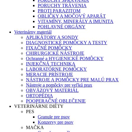
PORUCHY SPRÁVANIA
PORUCHY TRÁVENIA
PROTI PARAZITOM
OBLIČKY A MOČOVÝ APARÁT
VITAMÍNY, MINERÁLY A IMUNITA
POHLAVNÉ ORGÁNY
Veterinárny materiál
APLIKÁTORY A SONDY
DIAGNOSTICKÉ POMÔCKY A TESTY
FIXAČNÉ POMÔCKY
CHIRURGICKÉ NÁSTROJE
Ochranné a HYGIENICKÉ POMÔCKY
INJEKČNÁ TECHNIKA
LABORATÓRNE POMÔCKY
MERACIE PRÍSTROJE
NÁSTROJE A POMÔCKY PRE MALÚ PRAX
Nástroje a pomôcky pre veľkú prax
OBVÄZOVÝ MATERIÁL
ORTOPÉDIA
POOPERAČNÉ OBLEČENIE
VETERINÁRNE DIÉTY
PES
Granule pre psov
Konzervy pre psov
MAČKA