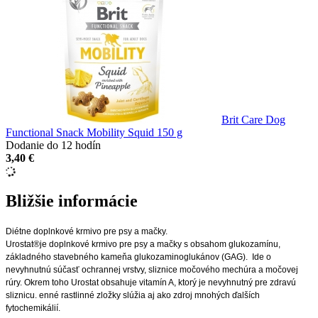
Brit Care Dog
Functional Snack Mobility Squid 150 g
Dodanie do 12 hodín
3,40 €
Bližšie informácie
Diétne doplnkové krmivo pre psy a mačky.
Urostat®je doplnkové krmivo pre psy a mačky s obsahom glukozamínu,
základného stavebného kameňa glukozaminoglukánov (GAG). Ide o
nevyhnutnú súčasť ochrannej vrstvy, sliznice močového mechúra a močovej
rúry. Okrem toho Urostat obsahuje vitamín A, ktorý je nevyhnutný pre zdravú
sliznicu. enné rastlinné zložky slúžia aj ako zdroj mnohých ďalších
fytochemikálií.