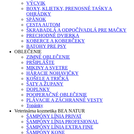
VÝCVIK
BOXY, KLIETKY, PRENOSNÉ TAŚKY A
OHRÁDKY
SPÁNOK
CESTA AUTOM
ŠKRABADLÁ A ODPOČÍVADLÁ PRE MAČKY
PRECHODNÉ DVIERKA
KOBERCE A KOBERČEKY
BATOHY PRE PSY
OBLEČENIE
ZIMNÉ OBLEČENIE
PRŠIPLÁŠTE
MIKINY A SVETRE
HÁRACIE NOHAVIČKY
KOŠELE A TRIČKÁ
ŠATY A ŽUPANY
DOPLNKY
POOPERAČNÉ OBLEČENIE
PLÁVACIE A ZÁCHRANNÉ VESTY
Topánky
Veterinárna kozmetika BEA NATUR
ŠAMPÓNY LÍNIA PRIVAT
ŠAMPÓNY LÍNIA PROFESIONAL
ŠAMPÓNY LÍNIA EXTRA FINE
ŠAMPÓNY KONE