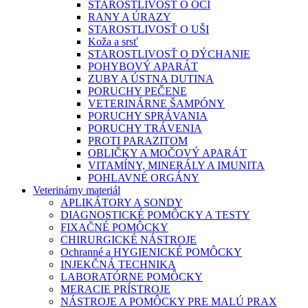
STAROSTLIVOSŤ O OČI
RANY A ÚRAZY
STAROSTLIVOSŤ O UŠI
Koža a srsť
STAROSTLIVOSŤ O DÝCHANIE
POHYBOVÝ APARÁT
ZUBY A ÚSTNA DUTINA
PORUCHY PEČENE
VETERINÁRNE ŠAMPÓNY
PORUCHY SPRÁVANIA
PORUCHY TRÁVENIA
PROTI PARAZITOM
OBLIČKY A MOČOVÝ APARÁT
VITAMÍNY, MINERÁLY A IMUNITA
POHLAVNÉ ORGÁNY
Veterinárny materiál
APLIKÁTORY A SONDY
DIAGNOSTICKÉ POMÔCKY A TESTY
FIXAČNÉ POMÔCKY
CHIRURGICKÉ NÁSTROJE
Ochranné a HYGIENICKÉ POMÔCKY
INJEKČNÁ TECHNIKA
LABORATÓRNE POMÔCKY
MERACIE PRÍSTROJE
NÁSTROJE A POMÔCKY PRE MALÚ PRAX