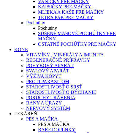
VANIČKY PRE MAČKY
KAPSIČKY PRE MAČKY
MLIEKA A KAŠE PRE MAČKY
TETRA PAK PRE MAČKY
Pochutiny
Pochutiny
SUŠENÉ MÄSOVÉ POCHÚŤKY PRE
MAČKY
OSTATNÉ POCHÚŤKY PRE MAČKY
KONE
VITAMÍNY , MINERÁLY A IMUNITA
REGENERAČNÉ PRÍPRAVKY
POHYBOVÝ APARÁT
SVALOVÝ APARÁT
VÝŽIVA KOPÝT
PROTI PARAZITOM
STAROSTLIVOSŤ O SRSŤ
STAROSTLIVOSŤ O DÝCHANIE
PORUCHY TRÁVENIA
RANY A ÚRAZY
NERVOVÝ SYSTÉM
LEKÁREŇ
PES A MAČKA
PES A MAČKA
BARF DOPLNKY