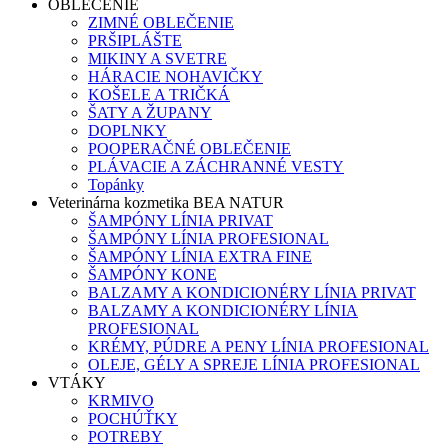
OBLEČENIE
ZIMNÉ OBLEČENIE
PRŠIPLÁŠTE
MIKINY A SVETRE
HÁRACIE NOHAVIČKY
KOŠELE A TRIČKÁ
ŠATY A ŽUPANY
DOPLNKY
POOPERAČNÉ OBLEČENIE
PLÁVACIE A ZÁCHRANNÉ VESTY
Topánky
Veterinárna kozmetika BEA NATUR
ŠAMPÓNY LÍNIA PRIVAT
ŠAMPÓNY LÍNIA PROFESIONAL
ŠAMPÓNY LÍNIA EXTRA FINE
ŠAMPÓNY KONE
BALZAMY A KONDICIONÉRY LÍNIA PRIVAT
BALZAMY A KONDICIONÉRY LÍNIA
PROFESIONAL
KRÉMY, PÚDRE A PENY LÍNIA PROFESIONAL
OLEJE, GÉLY A SPREJE LÍNIA PROFESIONAL
VTÁKY
KRMIVO
POCHÚŤKY
POTREBY