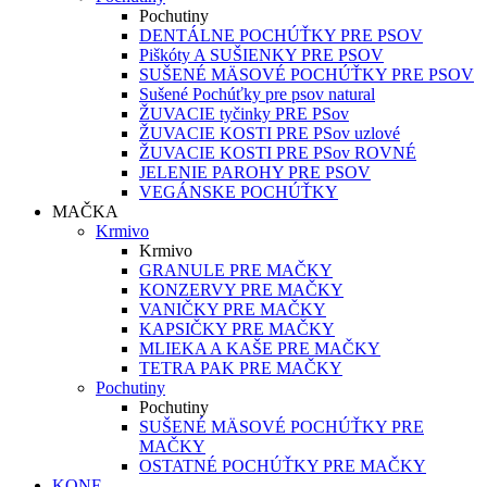
Pochutiny
DENTÁLNE POCHÚŤKY PRE PSOV
Piškóty A SUŠIENKY PRE PSOV
SUŠENÉ MÄSOVÉ POCHÚŤKY PRE PSOV
Sušené Pochúťky pre psov natural
ŽUVACIE tyčinky PRE PSov
ŽUVACIE KOSTI PRE PSov uzlové
ŽUVACIE KOSTI PRE PSov ROVNÉ
JELENIE PAROHY PRE PSOV
VEGÁNSKE POCHÚŤKY
MAČKA
Krmivo
Krmivo
GRANULE PRE MAČKY
KONZERVY PRE MAČKY
VANIČKY PRE MAČKY
KAPSIČKY PRE MAČKY
MLIEKA A KAŠE PRE MAČKY
TETRA PAK PRE MAČKY
Pochutiny
Pochutiny
SUŠENÉ MÄSOVÉ POCHÚŤKY PRE
MAČKY
OSTATNÉ POCHÚŤKY PRE MAČKY
KONE