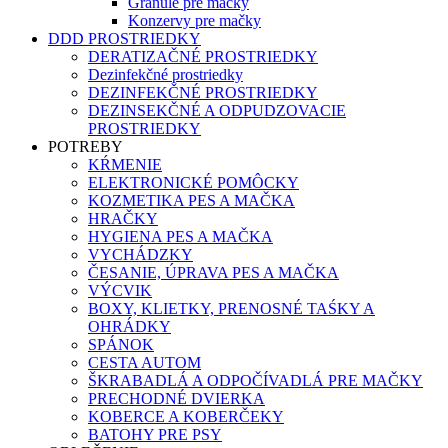
Granule pre mačky
Konzervy pre mačky
DDD PROSTRIEDKY
DERATIZAČNÉ PROSTRIEDKY
Dezinfekčné prostriedky
DEZINFEKČNÉ PROSTRIEDKY
DEZINSEKČNÉ A ODPUDZOVACIE
PROSTRIEDKY
POTREBY
KŔMENIE
ELEKTRONICKÉ POMÔCKY
KOZMETIKA PES A MAČKA
HRAČKY
HYGIENA PES A MAČKA
VYCHÁDZKY
ČESANIE, ÚPRAVA PES A MAČKA
VÝCVIK
BOXY, KLIETKY, PRENOSNÉ TAŚKY A
OHRÁDKY
SPÁNOK
CESTA AUTOM
ŠKRABADLÁ A ODPOČÍVADLÁ PRE MAČKY
PRECHODNÉ DVIERKA
KOBERCE A KOBERČEKY
BATOHY PRE PSY