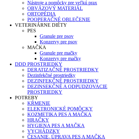
Nástroje a pomôcky pre veľkú prax
OBVÄZOVÝ MATERIÁL
ORTOPÉDIA
POOPERAČNÉ OBLEČENIE
VETERINÁRNE DIÉTY
PES
Granule pre psov
Konzervy pre psov
MAČKA
Granule pre mačky
Konzervy pre mačky
DDD PROSTRIEDKY
DERATIZAČNÉ PROSTRIEDKY
Dezinfekčné prostriedky
DEZINFEKČNÉ PROSTRIEDKY
DEZINSEKČNÉ A ODPUDZOVACIE
PROSTRIEDKY
POTREBY
KŔMENIE
ELEKTRONICKÉ POMÔCKY
KOZMETIKA PES A MAČKA
HRAČKY
HYGIENA PES A MAČKA
VYCHÁDZKY
ČESANIE, ÚPRAVA PES A MAČKA