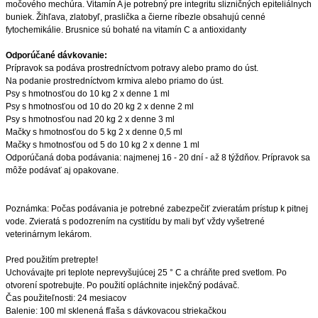
močového mechúra. Vitamín A je potrebný pre integritu slizničných epiteliálnych
buniek. Žihľava, zlatobyľ, praslička a čierne ríbezle obsahujú cenné
fytochemikálie. Brusnice sú bohaté na vitamín C a antioxidanty
Odporúčané dávkovanie:
Prípravok sa podáva prostredníctvom potravy alebo pramo do úst.
Na podanie prostredníctvom krmiva alebo priamo do úst.
Psy s hmotnosťou do 10 kg 2 x denne 1 ml
Psy s hmotnosťou od 10 do 20 kg 2 x denne 2 ml
Psy s hmotnosťou nad 20 kg 2 x denne 3 ml
Mačky s hmotnosťou do 5 kg 2 x denne 0,5 ml
Mačky s hmotnosťou od 5 do 10 kg 2 x denne 1 ml
Odporúčaná doba podávania: najmenej 16 - 20 dní - až 8 týždňov. Prípravok sa
môže podávať aj opakovane.
Poznámka: Počas podávania je potrebné zabezpečiť zvieratám prístup k pitnej
vode. Zvieratá s podozrením na cystitídu by mali byť vždy vyšetrené
veterinárnym lekárom.
Pred použitím pretrepte!
Uchovávajte pri teplote neprevyšujúcej 25 ° C a chráňte pred svetlom. Po
otvorení spotrebujte. Po použití opláchnite injekčný podávač.
Čas použiteľnosti: 24 mesiacov
Balenie: 100 ml sklenená fľaša s dávkovacou striekačkou