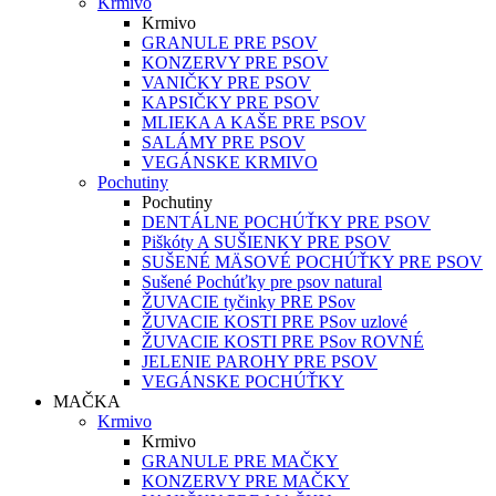
Krmivo
Krmivo
GRANULE PRE PSOV
KONZERVY PRE PSOV
VANIČKY PRE PSOV
KAPSIČKY PRE PSOV
MLIEKA A KAŠE PRE PSOV
SALÁMY PRE PSOV
VEGÁNSKE KRMIVO
Pochutiny
Pochutiny
DENTÁLNE POCHÚŤKY PRE PSOV
Piškóty A SUŠIENKY PRE PSOV
SUŠENÉ MÄSOVÉ POCHÚŤKY PRE PSOV
Sušené Pochúťky pre psov natural
ŽUVACIE tyčinky PRE PSov
ŽUVACIE KOSTI PRE PSov uzlové
ŽUVACIE KOSTI PRE PSov ROVNÉ
JELENIE PAROHY PRE PSOV
VEGÁNSKE POCHÚŤKY
MAČKA
Krmivo
Krmivo
GRANULE PRE MAČKY
KONZERVY PRE MAČKY