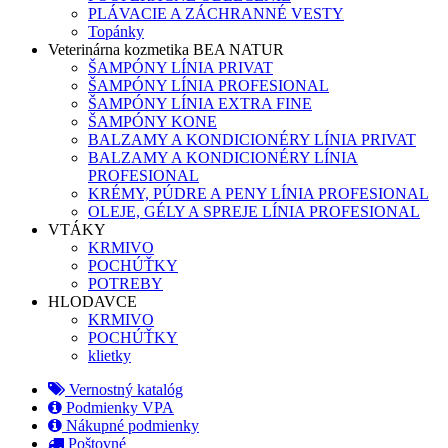
PLÁVACIE A ZÁCHRANNÉ VESTY
Topánky
Veterinárna kozmetika BEA NATUR
ŠAMPÓNY LÍNIA PRIVAT
ŠAMPÓNY LÍNIA PROFESIONAL
ŠAMPÓNY LÍNIA EXTRA FINE
ŠAMPÓNY KONE
BALZAMY A KONDICIONÉRY LÍNIA PRIVAT
BALZAMY A KONDICIONÉRY LÍNIA
PROFESIONAL
KRÉMY, PÚDRE A PENY LÍNIA PROFESIONAL
OLEJE, GÉLY A SPREJE LÍNIA PROFESIONAL
VTÁKY
KRMIVO
POCHÚŤKY
POTREBY
HLODAVCE
KRMIVO
POCHÚŤKY
klietky
Vernostný katalóg
Podmienky VPA
Nákupné podmienky
Poštovné