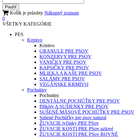
Košík je prázdny
Nákupný zoznam
0
VŠETKY KATEGÓRIE
PES
Krmivo
Krmivo
GRANULE PRE PSOV
KONZERVY PRE PSOV
VANIČKY PRE PSOV
KAPSIČKY PRE PSOV
MLIEKA A KAŠE PRE PSOV
SALÁMY PRE PSOV
VEGÁNSKE KRMIVO
Pochutiny
Pochutiny
DENTÁLNE POCHÚŤKY PRE PSOV
Piškóty A SUŠIENKY PRE PSOV
SUŠENÉ MÄSOVÉ POCHÚŤKY PRE PSOV
Sušené Pochúťky pre psov natural
ŽUVACIE tyčinky PRE PSov
ŽUVACIE KOSTI PRE PSov uzlové
ŽUVACIE KOSTI PRE PSov ROVNÉ