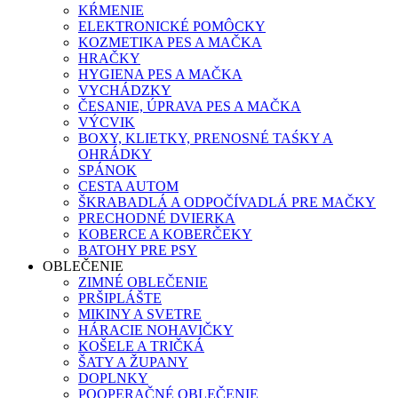
KŔMENIE
ELEKTRONICKÉ POMÔCKY
KOZMETIKA PES A MAČKA
HRAČKY
HYGIENA PES A MAČKA
VYCHÁDZKY
ČESANIE, ÚPRAVA PES A MAČKA
VÝCVIK
BOXY, KLIETKY, PRENOSNÉ TAŚKY A
OHRÁDKY
SPÁNOK
CESTA AUTOM
ŠKRABADLÁ A ODPOČÍVADLÁ PRE MAČKY
PRECHODNÉ DVIERKA
KOBERCE A KOBERČEKY
BATOHY PRE PSY
OBLEČENIE
ZIMNÉ OBLEČENIE
PRŠIPLÁŠTE
MIKINY A SVETRE
HÁRACIE NOHAVIČKY
KOŠELE A TRIČKÁ
ŠATY A ŽUPANY
DOPLNKY
POOPERAČNÉ OBLEČENIE