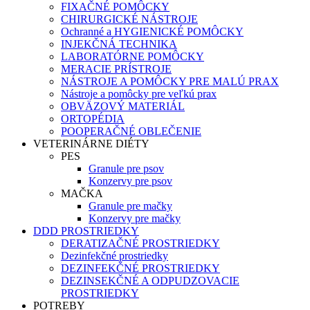
FIXAČNÉ POMÔCKY
CHIRURGICKÉ NÁSTROJE
Ochranné a HYGIENICKÉ POMÔCKY
INJEKČNÁ TECHNIKA
LABORATÓRNE POMÔCKY
MERACIE PRÍSTROJE
NÁSTROJE A POMÔCKY PRE MALÚ PRAX
Nástroje a pomôcky pre veľkú prax
OBVÄZOVÝ MATERIÁL
ORTOPÉDIA
POOPERAČNÉ OBLEČENIE
VETERINÁRNE DIÉTY
PES
Granule pre psov
Konzervy pre psov
MAČKA
Granule pre mačky
Konzervy pre mačky
DDD PROSTRIEDKY
DERATIZAČNÉ PROSTRIEDKY
Dezinfekčné prostriedky
DEZINFEKČNÉ PROSTRIEDKY
DEZINSEKČNÉ A ODPUDZOVACIE
PROSTRIEDKY
POTREBY