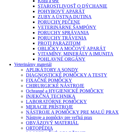
Koža a srsť
STAROSTLIVOSŤ O DÝCHANIE
POHYBOVÝ APARÁT
ZUBY A ÚSTNA DUTINA
PORUCHY PEČENE
VETERINÁRNE ŠAMPÓNY
PORUCHY SPRÁVANIA
PORUCHY TRÁVENIA
PROTI PARAZITOM
OBLIČKY A MOČOVÝ APARÁT
VITAMÍNY, MINERÁLY A IMUNITA
POHLAVNÉ ORGÁNY
Veterinárny materiál
APLIKÁTORY A SONDY
DIAGNOSTICKÉ POMÔCKY A TESTY
FIXAČNÉ POMÔCKY
CHIRURGICKÉ NÁSTROJE
Ochranné a HYGIENICKÉ POMÔCKY
INJEKČNÁ TECHNIKA
LABORATÓRNE POMÔCKY
MERACIE PRÍSTROJE
NÁSTROJE A POMÔCKY PRE MALÚ PRAX
Nástroje a pomôcky pre veľkú prax
OBVÄZOVÝ MATERIÁL
ORTOPÉDIA