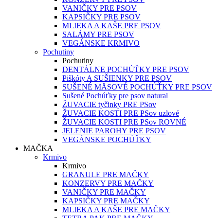
VANIČKY PRE PSOV
KAPSIČKY PRE PSOV
MLIEKA A KAŠE PRE PSOV
SALÁMY PRE PSOV
VEGÁNSKE KRMIVO
Pochutiny
Pochutiny
DENTÁLNE POCHÚŤKY PRE PSOV
Piškóty A SUŠIENKY PRE PSOV
SUŠENÉ MÄSOVÉ POCHÚŤKY PRE PSOV
Sušené Pochúťky pre psov natural
ŽUVACIE tyčinky PRE PSov
ŽUVACIE KOSTI PRE PSov uzlové
ŽUVACIE KOSTI PRE PSov ROVNÉ
JELENIE PAROHY PRE PSOV
VEGÁNSKE POCHÚŤKY
MAČKA
Krmivo
Krmivo
GRANULE PRE MAČKY
KONZERVY PRE MAČKY
VANIČKY PRE MAČKY
KAPSIČKY PRE MAČKY
MLIEKA A KAŠE PRE MAČKY