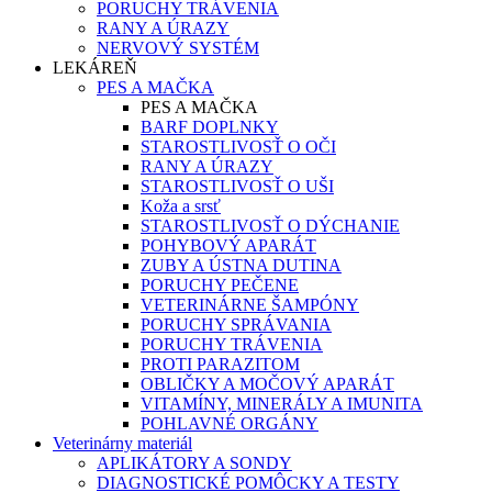
PORUCHY TRÁVENIA
RANY A ÚRAZY
NERVOVÝ SYSTÉM
LEKÁREŇ
PES A MAČKA
PES A MAČKA
BARF DOPLNKY
STAROSTLIVOSŤ O OČI
RANY A ÚRAZY
STAROSTLIVOSŤ O UŠI
Koža a srsť
STAROSTLIVOSŤ O DÝCHANIE
POHYBOVÝ APARÁT
ZUBY A ÚSTNA DUTINA
PORUCHY PEČENE
VETERINÁRNE ŠAMPÓNY
PORUCHY SPRÁVANIA
PORUCHY TRÁVENIA
PROTI PARAZITOM
OBLIČKY A MOČOVÝ APARÁT
VITAMÍNY, MINERÁLY A IMUNITA
POHLAVNÉ ORGÁNY
Veterinárny materiál
APLIKÁTORY A SONDY
DIAGNOSTICKÉ POMÔCKY A TESTY