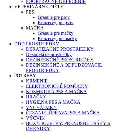
POOPERAČNÉ OBLEČENIE
VETERINÁRNE DIÉTY
PES
Granule pre psov
Konzervy pre psov
MAČKA
Granule pre mačky
Konzervy pre mačky
DDD PROSTRIEDKY
DERATIZAČNÉ PROSTRIEDKY
Dezinfekčné prostriedky
DEZINFEKČNÉ PROSTRIEDKY
DEZINSEKČNÉ A ODPUDZOVACIE
PROSTRIEDKY
POTREBY
KŔMENIE
ELEKTRONICKÉ POMÔCKY
KOZMETIKA PES A MAČKA
HRAČKY
HYGIENA PES A MAČKA
VYCHÁDZKY
ČESANIE, ÚPRAVA PES A MAČKA
VÝCVIK
BOXY, KLIETKY, PRENOSNÉ TAŚKY A
OHRÁDKY