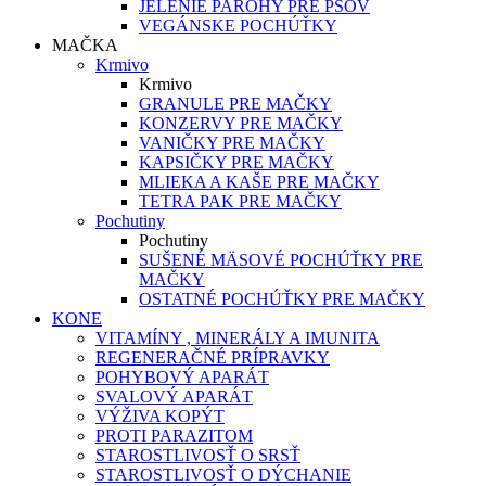
JELENIE PAROHY PRE PSOV
VEGÁNSKE POCHÚŤKY
MAČKA
Krmivo
Krmivo
GRANULE PRE MAČKY
KONZERVY PRE MAČKY
VANIČKY PRE MAČKY
KAPSIČKY PRE MAČKY
MLIEKA A KAŠE PRE MAČKY
TETRA PAK PRE MAČKY
Pochutiny
Pochutiny
SUŠENÉ MÄSOVÉ POCHÚŤKY PRE
MAČKY
OSTATNÉ POCHÚŤKY PRE MAČKY
KONE
VITAMÍNY , MINERÁLY A IMUNITA
REGENERAČNÉ PRÍPRAVKY
POHYBOVÝ APARÁT
SVALOVÝ APARÁT
VÝŽIVA KOPÝT
PROTI PARAZITOM
STAROSTLIVOSŤ O SRSŤ
STAROSTLIVOSŤ O DÝCHANIE