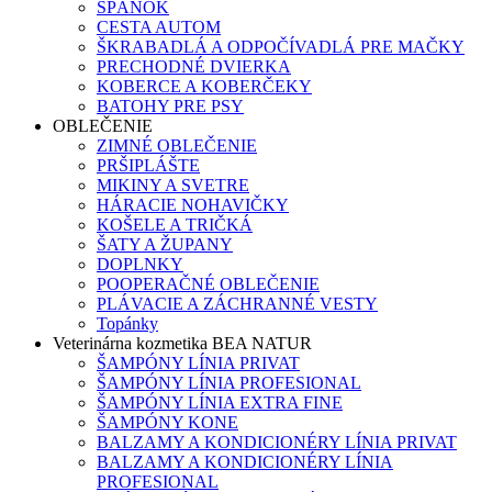
SPÁNOK
CESTA AUTOM
ŠKRABADLÁ A ODPOČÍVADLÁ PRE MAČKY
PRECHODNÉ DVIERKA
KOBERCE A KOBERČEKY
BATOHY PRE PSY
OBLEČENIE
ZIMNÉ OBLEČENIE
PRŠIPLÁŠTE
MIKINY A SVETRE
HÁRACIE NOHAVIČKY
KOŠELE A TRIČKÁ
ŠATY A ŽUPANY
DOPLNKY
POOPERAČNÉ OBLEČENIE
PLÁVACIE A ZÁCHRANNÉ VESTY
Topánky
Veterinárna kozmetika BEA NATUR
ŠAMPÓNY LÍNIA PRIVAT
ŠAMPÓNY LÍNIA PROFESIONAL
ŠAMPÓNY LÍNIA EXTRA FINE
ŠAMPÓNY KONE
BALZAMY A KONDICIONÉRY LÍNIA PRIVAT
BALZAMY A KONDICIONÉRY LÍNIA
PROFESIONAL