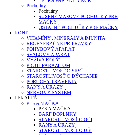
TETRA PAK PRE MAČKY
Pochutiny
Pochutiny
SUŠENÉ MÄSOVÉ POCHÚŤKY PRE
MAČKY
OSTATNÉ POCHÚŤKY PRE MAČKY
KONE
VITAMÍNY , MINERÁLY A IMUNITA
REGENERAČNÉ PRÍPRAVKY
POHYBOVÝ APARÁT
SVALOVÝ APARÁT
VÝŽIVA KOPÝT
PROTI PARAZITOM
STAROSTLIVOSŤ O SRSŤ
STAROSTLIVOSŤ O DÝCHANIE
PORUCHY TRÁVENIA
RANY A ÚRAZY
NERVOVÝ SYSTÉM
LEKÁREŇ
PES A MAČKA
PES A MAČKA
BARF DOPLNKY
STAROSTLIVOSŤ O OČI
RANY A ÚRAZY
STAROSTLIVOSŤ O UŠI