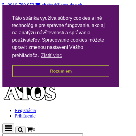
0910 780 953
obchod@atos-dog.sk
Vernostný katalóg
Táto stránka využíva súbory cookies a iné
Nákupné podmienky
technológie pre správne fungovanie, ako aj
Všeobecné podmienky VPA
Poštovné
na analýzu návštevnosti a správania
Kontakty
používateľov. Spracovanie cookies môžete
upraviť zmenou nastavení Vášho
prehliadača.
Zistiť viac
Rozumiem
Registrácia
Prihlásenie
0