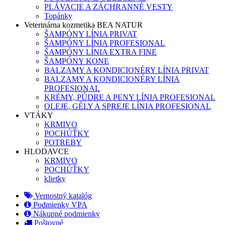
PLÁVACIE A ZÁCHRANNÉ VESTY
Topánky
Veterinárna kozmetika BEA NATUR
ŠAMPÓNY LÍNIA PRIVAT
ŠAMPÓNY LÍNIA PROFESIONAL
ŠAMPÓNY LÍNIA EXTRA FINE
ŠAMPÓNY KONE
BALZAMY A KONDICIONÉRY LÍNIA PRIVAT
BALZAMY A KONDICIONÉRY LÍNIA
PROFESIONAL
KRÉMY, PÚDRE A PENY LÍNIA PROFESIONAL
OLEJE, GÉLY A SPREJE LÍNIA PROFESIONAL
VTÁKY
KRMIVO
POCHÚŤKY
POTREBY
HLODAVCE
KRMIVO
POCHÚŤKY
klietky
Vernostný katalóg
Podmienky VPA
Nákupné podmienky
Poštovné