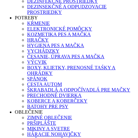
DEZINFEKČNÉ PROSTRIEDKY
DEZINSEKČNÉ A ODPUDZOVACIE
PROSTRIEDKY
POTREBY
KŔMENIE
ELEKTRONICKÉ POMÔCKY
KOZMETIKA PES A MAČKA
HRAČKY
HYGIENA PES A MAČKA
VYCHÁDZKY
ČESANIE, ÚPRAVA PES A MAČKA
VÝCVIK
BOXY, KLIETKY, PRENOSNÉ TAŚKY A
OHRÁDKY
SPÁNOK
CESTA AUTOM
ŠKRABADLÁ A ODPOČÍVADLÁ PRE MAČKY
PRECHODNÉ DVIERKA
KOBERCE A KOBERČEKY
BATOHY PRE PSY
OBLEČENIE
ZIMNÉ OBLEČENIE
PRŠIPLÁŠTE
MIKINY A SVETRE
HÁRACIE NOHAVIČKY