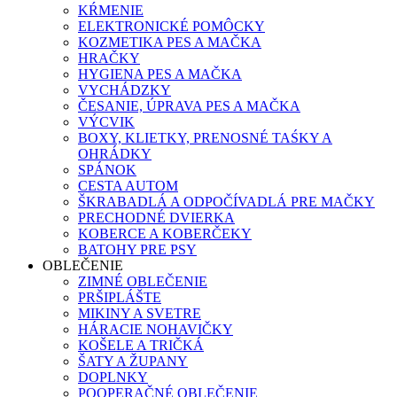
KŔMENIE
ELEKTRONICKÉ POMÔCKY
KOZMETIKA PES A MAČKA
HRAČKY
HYGIENA PES A MAČKA
VYCHÁDZKY
ČESANIE, ÚPRAVA PES A MAČKA
VÝCVIK
BOXY, KLIETKY, PRENOSNÉ TAŚKY A
OHRÁDKY
SPÁNOK
CESTA AUTOM
ŠKRABADLÁ A ODPOČÍVADLÁ PRE MAČKY
PRECHODNÉ DVIERKA
KOBERCE A KOBERČEKY
BATOHY PRE PSY
OBLEČENIE
ZIMNÉ OBLEČENIE
PRŠIPLÁŠTE
MIKINY A SVETRE
HÁRACIE NOHAVIČKY
KOŠELE A TRIČKÁ
ŠATY A ŽUPANY
DOPLNKY
POOPERAČNÉ OBLEČENIE