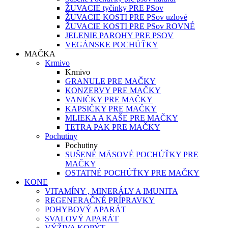
ŽUVACIE tyčinky PRE PSov
ŽUVACIE KOSTI PRE PSov uzlové
ŽUVACIE KOSTI PRE PSov ROVNÉ
JELENIE PAROHY PRE PSOV
VEGÁNSKE POCHÚŤKY
MAČKA
Krmivo
Krmivo
GRANULE PRE MAČKY
KONZERVY PRE MAČKY
VANIČKY PRE MAČKY
KAPSIČKY PRE MAČKY
MLIEKA A KAŠE PRE MAČKY
TETRA PAK PRE MAČKY
Pochutiny
Pochutiny
SUŠENÉ MÄSOVÉ POCHÚŤKY PRE
MAČKY
OSTATNÉ POCHÚŤKY PRE MAČKY
KONE
VITAMÍNY , MINERÁLY A IMUNITA
REGENERAČNÉ PRÍPRAVKY
POHYBOVÝ APARÁT
SVALOVÝ APARÁT
VÝŽIVA KOPÝT