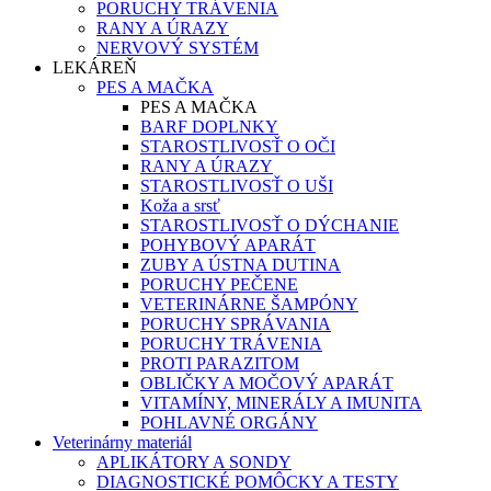
PORUCHY TRÁVENIA
RANY A ÚRAZY
NERVOVÝ SYSTÉM
LEKÁREŇ
PES A MAČKA
PES A MAČKA
BARF DOPLNKY
STAROSTLIVOSŤ O OČI
RANY A ÚRAZY
STAROSTLIVOSŤ O UŠI
Koža a srsť
STAROSTLIVOSŤ O DÝCHANIE
POHYBOVÝ APARÁT
ZUBY A ÚSTNA DUTINA
PORUCHY PEČENE
VETERINÁRNE ŠAMPÓNY
PORUCHY SPRÁVANIA
PORUCHY TRÁVENIA
PROTI PARAZITOM
OBLIČKY A MOČOVÝ APARÁT
VITAMÍNY, MINERÁLY A IMUNITA
POHLAVNÉ ORGÁNY
Veterinárny materiál
APLIKÁTORY A SONDY
DIAGNOSTICKÉ POMÔCKY A TESTY