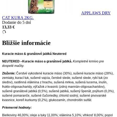
APPLAWS DRY
CAT KURA 2KG.
Dodanie do 5 dní
13,33 €
Bližšie informácie
Kuracie mäso & granátové jablká Neutered
NEUTERED –Kuracie mäso a granátové jablká.
Kompletné krmivo pre
dospelé mačky.
Zloženie:
Čerstvé vykostené kuracie mäso (30%), sušené kuracie mäso (28%),
zemiaky, kurací tuk, sušené vajcia, čerstvé slede, sušené slede, rybí tuk (zo
sleďov), rastlinná vláknina z hrachu, sušená mrkva, sušená lucerna, inulín,
frukto-oligosacharidy, výťažok z kvasníc (zdroj mannán-oligosacharidov),
sušené granátové jablká (0,5%), sušené jablká, sušený špenát, psýlium (0,3%),
sušené pomaranče, sušené čučoriedky, chlorid sodný, sušené pivovarské
kvasnice, koreň kurkumy (0,2%), glukozamín, chondroitín sulfát
.
Priemerné hodnoty:
Bielkoviny 46,00%; oleje a tuky 11,00%; vláknina 5,10%; vlhkosť 8,00%; popol