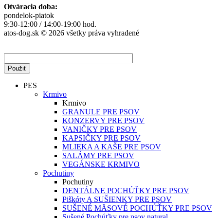
Otváracia doba:
pondelok-piatok
9:30-12:00 / 14:00-19:00 hod.
atos-dog.sk © 2026 všetky práva vyhradené
PES
Krmivo
Krmivo
GRANULE PRE PSOV
KONZERVY PRE PSOV
VANIČKY PRE PSOV
KAPSIČKY PRE PSOV
MLIEKA A KAŠE PRE PSOV
SALÁMY PRE PSOV
VEGÁNSKE KRMIVO
Pochutiny
Pochutiny
DENTÁLNE POCHÚŤKY PRE PSOV
Piškóty A SUŠIENKY PRE PSOV
SUŠENÉ MÄSOVÉ POCHÚŤKY PRE PSOV
Sušené Pochúťky pre psov natural