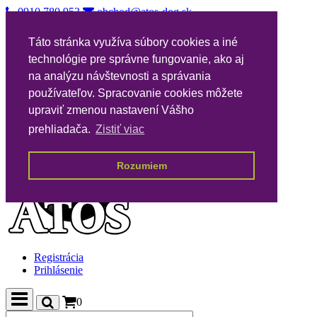
0910 780 953
obchod@atos-dog.sk
Vernostný katalóg
Táto stránka využíva súbory cookies a iné
Nákupné podmienky
technológie pre správne fungovanie, ako aj
Všeobecné podmienky VPA
Poštovné
na analýzu návštevnosti a správania
Kontakty
používateľov. Spracovanie cookies môžete
upraviť zmenou nastavení Vášho
prehliadača.
Zistiť viac
Rozumiem
Registrácia
Prihlásenie
0