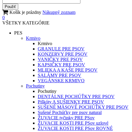
Košík je prázdny
Nákupný zoznam
0
VŠETKY KATEGÓRIE
PES
Krmivo
Krmivo
GRANULE PRE PSOV
KONZERVY PRE PSOV
VANIČKY PRE PSOV
KAPSIČKY PRE PSOV
MLIEKA A KAŠE PRE PSOV
SALÁMY PRE PSOV
VEGÁNSKE KRMIVO
Pochutiny
Pochutiny
DENTÁLNE POCHÚŤKY PRE PSOV
Piškóty A SUŠIENKY PRE PSOV
SUŠENÉ MÄSOVÉ POCHÚŤKY PRE PSOV
Sušené Pochúťky pre psov natural
ŽUVACIE tyčinky PRE PSov
ŽUVACIE KOSTI PRE PSov uzlové
ŽUVACIE KOSTI PRE PSov ROVNÉ