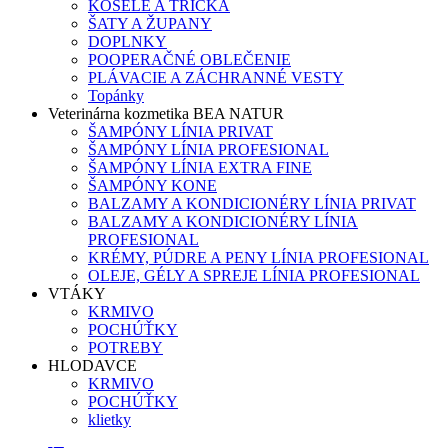
KOŠELE A TRIČKÁ
ŠATY A ŽUPANY
DOPLNKY
POOPERAČNÉ OBLEČENIE
PLÁVACIE A ZÁCHRANNÉ VESTY
Topánky
Veterinárna kozmetika BEA NATUR
ŠAMPÓNY LÍNIA PRIVAT
ŠAMPÓNY LÍNIA PROFESIONAL
ŠAMPÓNY LÍNIA EXTRA FINE
ŠAMPÓNY KONE
BALZAMY A KONDICIONÉRY LÍNIA PRIVAT
BALZAMY A KONDICIONÉRY LÍNIA
PROFESIONAL
KRÉMY, PÚDRE A PENY LÍNIA PROFESIONAL
OLEJE, GÉLY A SPREJE LÍNIA PROFESIONAL
VTÁKY
KRMIVO
POCHÚŤKY
POTREBY
HLODAVCE
KRMIVO
POCHÚŤKY
klietky