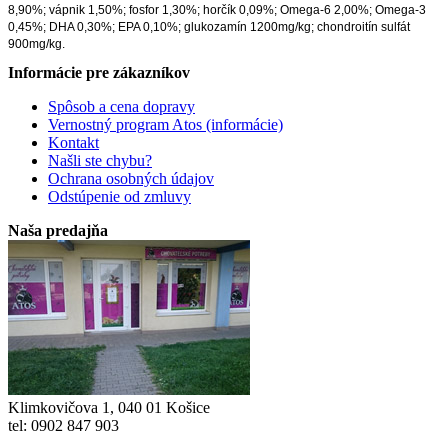
8,90%; vápnik 1,50%; fosfor 1,30%; horčík 0,09%; Omega-6 2,00%; Omega-3
0,45%; DHA 0,30%; EPA 0,10%; glukozamín 1200mg/kg; chondroitín sulfát
900mg/kg.
Informácie pre zákazníkov
Spôsob a cena dopravy
Vernostný program Atos (informácie)
Kontakt
Našli ste chybu?
Ochrana osobných údajov
Odstúpenie od zmluvy
Naša predajňa
Klimkovičova 1, 040 01 Košice
tel: 0902 847 903