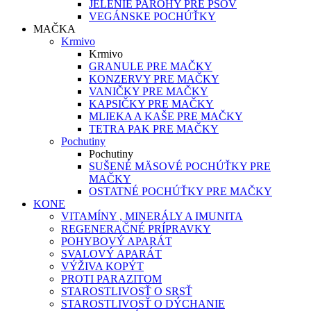
JELENIE PAROHY PRE PSOV
VEGÁNSKE POCHÚŤKY
MAČKA
Krmivo
Krmivo
GRANULE PRE MAČKY
KONZERVY PRE MAČKY
VANIČKY PRE MAČKY
KAPSIČKY PRE MAČKY
MLIEKA A KAŠE PRE MAČKY
TETRA PAK PRE MAČKY
Pochutiny
Pochutiny
SUŠENÉ MÄSOVÉ POCHÚŤKY PRE
MAČKY
OSTATNÉ POCHÚŤKY PRE MAČKY
KONE
VITAMÍNY , MINERÁLY A IMUNITA
REGENERAČNÉ PRÍPRAVKY
POHYBOVÝ APARÁT
SVALOVÝ APARÁT
VÝŽIVA KOPÝT
PROTI PARAZITOM
STAROSTLIVOSŤ O SRSŤ
STAROSTLIVOSŤ O DÝCHANIE