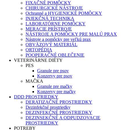
FIXAČNÉ POMÔCKY
CHIRURGICKÉ NÁSTROJE
Ochranné a HYGIENICKÉ POMÔCKY
INJEKČNÁ TECHNIKA
LABORATÓRNE POMÔCKY
MERACIE PRÍSTROJE
NÁSTROJE A POMÔCKY PRE MALÚ PRAX
Nástroje a pomôcky pre veľkú prax
OBVÄZOVÝ MATERIÁL
ORTOPÉDIA
POOPERAČNÉ OBLEČENIE
VETERINÁRNE DIÉTY
PES
Granule pre psov
Konzervy pre psov
MAČKA
Granule pre mačky
Konzervy pre mačky
DDD PROSTRIEDKY
DERATIZAČNÉ PROSTRIEDKY
Dezinfekčné prostriedky
DEZINFEKČNÉ PROSTRIEDKY
DEZINSEKČNÉ A ODPUDZOVACIE
PROSTRIEDKY
POTREBY