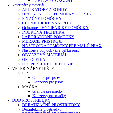
POHLAVNÉ ORGÁNY
Veterinárny materiál
APLIKÁTORY A SONDY
DIAGNOSTICKÉ POMÔCKY A TESTY
FIXAČNÉ POMÔCKY
CHIRURGICKÉ NÁSTROJE
Ochranné a HYGIENICKÉ POMÔCKY
INJEKČNÁ TECHNIKA
LABORATÓRNE POMÔCKY
MERACIE PRÍSTROJE
NÁSTROJE A POMÔCKY PRE MALÚ PRAX
Nástroje a pomôcky pre veľkú prax
OBVÄZOVÝ MATERIÁL
ORTOPÉDIA
POOPERAČNÉ OBLEČENIE
VETERINÁRNE DIÉTY
PES
Granule pre psov
Konzervy pre psov
MAČKA
Granule pre mačky
Konzervy pre mačky
DDD PROSTRIEDKY
DERATIZAČNÉ PROSTRIEDKY
Dezinfekčné prostriedky