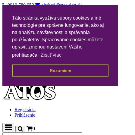
0910 780 953
obchod@atos-dog.sk
Vernostný katalóg
Táto stránka využíva súbory cookies a iné
Nákupné podmienky
technológie pre správne fungovanie, ako aj
Všeobecné podmienky VPA
Poštovné
na analýzu návštevnosti a správania
Kontakty
používateľov. Spracovanie cookies môžete
upraviť zmenou nastavení Vášho
prehliadača.
Zistiť viac
Rozumiem
Registrácia
Prihlásenie
0