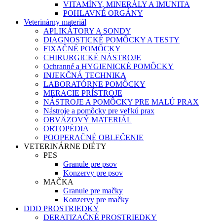
VITAMÍNY, MINERÁLY A IMUNITA
POHLAVNÉ ORGÁNY
Veterinárny materiál
APLIKÁTORY A SONDY
DIAGNOSTICKÉ POMÔCKY A TESTY
FIXAČNÉ POMÔCKY
CHIRURGICKÉ NÁSTROJE
Ochranné a HYGIENICKÉ POMÔCKY
INJEKČNÁ TECHNIKA
LABORATÓRNE POMÔCKY
MERACIE PRÍSTROJE
NÁSTROJE A POMÔCKY PRE MALÚ PRAX
Nástroje a pomôcky pre veľkú prax
OBVÄZOVÝ MATERIÁL
ORTOPÉDIA
POOPERAČNÉ OBLEČENIE
VETERINÁRNE DIÉTY
PES
Granule pre psov
Konzervy pre psov
MAČKA
Granule pre mačky
Konzervy pre mačky
DDD PROSTRIEDKY
DERATIZAČNÉ PROSTRIEDKY