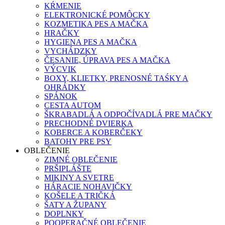
KŔMENIE
ELEKTRONICKÉ POMÔCKY
KOZMETIKA PES A MAČKA
HRAČKY
HYGIENA PES A MAČKA
VYCHÁDZKY
ČESANIE, ÚPRAVA PES A MAČKA
VÝCVIK
BOXY, KLIETKY, PRENOSNÉ TAŚKY A
OHRÁDKY
SPÁNOK
CESTA AUTOM
ŠKRABADLÁ A ODPOČÍVADLÁ PRE MAČKY
PRECHODNÉ DVIERKA
KOBERCE A KOBERČEKY
BATOHY PRE PSY
OBLEČENIE
ZIMNÉ OBLEČENIE
PRŠIPLÁŠTE
MIKINY A SVETRE
HÁRACIE NOHAVIČKY
KOŠELE A TRIČKÁ
ŠATY A ŽUPANY
DOPLNKY
POOPERAČNÉ OBLEČENIE