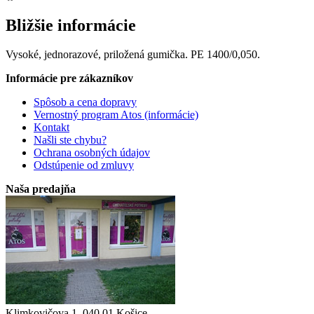
Bližšie informácie
Vysoké, jednorazové, priložená gumička. PE 1400/0,050.
Informácie pre zákazníkov
Spôsob a cena dopravy
Vernostný program Atos (informácie)
Kontakt
Našli ste chybu?
Ochrana osobných údajov
Odstúpenie od zmluvy
Naša predajňa
Klimkovičova 1, 040 01 Košice