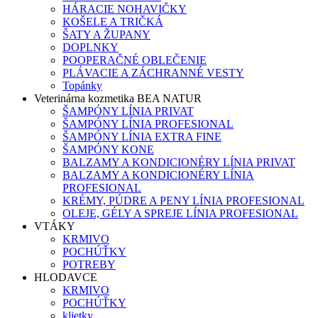
HÁRACIE NOHAVIČKY
KOŠELE A TRIČKÁ
ŠATY A ŽUPANY
DOPLNKY
POOPERAČNÉ OBLEČENIE
PLÁVACIE A ZÁCHRANNÉ VESTY
Topánky
Veterinárna kozmetika BEA NATUR
ŠAMPÓNY LÍNIA PRIVAT
ŠAMPÓNY LÍNIA PROFESIONAL
ŠAMPÓNY LÍNIA EXTRA FINE
ŠAMPÓNY KONE
BALZAMY A KONDICIONÉRY LÍNIA PRIVAT
BALZAMY A KONDICIONÉRY LÍNIA
PROFESIONAL
KRÉMY, PÚDRE A PENY LÍNIA PROFESIONAL
OLEJE, GÉLY A SPREJE LÍNIA PROFESIONAL
VTÁKY
KRMIVO
POCHÚŤKY
POTREBY
HLODAVCE
KRMIVO
POCHÚŤKY
klietky