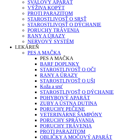
SVALOVÝ APARÁT
VÝŽIVA KOPÝT
PROTI PARAZITOM
STAROSTLIVOSŤ O SRSŤ
STAROSTLIVOSŤ O DÝCHANIE
PORUCHY TRÁVENIA
RANY A ÚRAZY
NERVOVÝ SYSTÉM
LEKÁREŇ
PES A MAČKA
PES A MAČKA
BARF DOPLNKY
STAROSTLIVOSŤ O OČI
RANY A ÚRAZY
STAROSTLIVOSŤ O UŠI
Koža a srsť
STAROSTLIVOSŤ O DÝCHANIE
POHYBOVÝ APARÁT
ZUBY A ÚSTNA DUTINA
PORUCHY PEČENE
VETERINÁRNE ŠAMPÓNY
PORUCHY SPRÁVANIA
PORUCHY TRÁVENIA
PROTI PARAZITOM
OBLIČKY A MOČOVÝ APARÁT