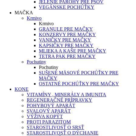
JELENIE PAROHY PRE PSOV
VEGÁNSKE POCHÚŤKY
MAČKA
Krmivo
Krmivo
GRANULE PRE MAČKY
KONZERVY PRE MAČKY
VANIČKY PRE MAČKY
KAPSIČKY PRE MAČKY
MLIEKA A KAŠE PRE MAČKY
TETRA PAK PRE MAČKY
Pochutiny
Pochutiny
SUŠENÉ MÄSOVÉ POCHÚŤKY PRE
MAČKY
OSTATNÉ POCHÚŤKY PRE MAČKY
KONE
VITAMÍNY , MINERÁLY A IMUNITA
REGENERAČNÉ PRÍPRAVKY
POHYBOVÝ APARÁT
SVALOVÝ APARÁT
VÝŽIVA KOPÝT
PROTI PARAZITOM
STAROSTLIVOSŤ O SRSŤ
STAROSTLIVOSŤ O DÝCHANIE