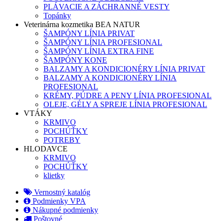
PLÁVACIE A ZÁCHRANNÉ VESTY
Topánky
Veterinárna kozmetika BEA NATUR
ŠAMPÓNY LÍNIA PRIVAT
ŠAMPÓNY LÍNIA PROFESIONAL
ŠAMPÓNY LÍNIA EXTRA FINE
ŠAMPÓNY KONE
BALZAMY A KONDICIONÉRY LÍNIA PRIVAT
BALZAMY A KONDICIONÉRY LÍNIA
PROFESIONAL
KRÉMY, PÚDRE A PENY LÍNIA PROFESIONAL
OLEJE, GÉLY A SPREJE LÍNIA PROFESIONAL
VTÁKY
KRMIVO
POCHÚŤKY
POTREBY
HLODAVCE
KRMIVO
POCHÚŤKY
klietky
Vernostný katalóg
Podmienky VPA
Nákupné podmienky
Poštovné