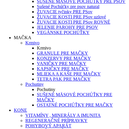
SUŠENÉ MÄSOVÉ POCHÚŤKY PRE PSOV
Sušené Pochúťky pre psov natural
ŽUVACIE tyčinky PRE PSov
ŽUVACIE KOSTI PRE PSov uzlové
ŽUVACIE KOSTI PRE PSov ROVNÉ
JELENIE PAROHY PRE PSOV
VEGÁNSKE POCHÚŤKY
MAČKA
Krmivo
Krmivo
GRANULE PRE MAČKY
KONZERVY PRE MAČKY
VANIČKY PRE MAČKY
KAPSIČKY PRE MAČKY
MLIEKA A KAŠE PRE MAČKY
TETRA PAK PRE MAČKY
Pochutiny
Pochutiny
SUŠENÉ MÄSOVÉ POCHÚŤKY PRE
MAČKY
OSTATNÉ POCHÚŤKY PRE MAČKY
KONE
VITAMÍNY , MINERÁLY A IMUNITA
REGENERAČNÉ PRÍPRAVKY
POHYBOVÝ APARÁT