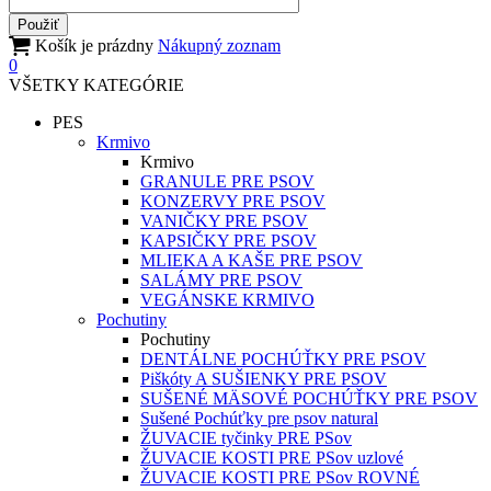
Košík je prázdny
Nákupný zoznam
0
VŠETKY KATEGÓRIE
PES
Krmivo
Krmivo
GRANULE PRE PSOV
KONZERVY PRE PSOV
VANIČKY PRE PSOV
KAPSIČKY PRE PSOV
MLIEKA A KAŠE PRE PSOV
SALÁMY PRE PSOV
VEGÁNSKE KRMIVO
Pochutiny
Pochutiny
DENTÁLNE POCHÚŤKY PRE PSOV
Piškóty A SUŠIENKY PRE PSOV
SUŠENÉ MÄSOVÉ POCHÚŤKY PRE PSOV
Sušené Pochúťky pre psov natural
ŽUVACIE tyčinky PRE PSov
ŽUVACIE KOSTI PRE PSov uzlové
ŽUVACIE KOSTI PRE PSov ROVNÉ