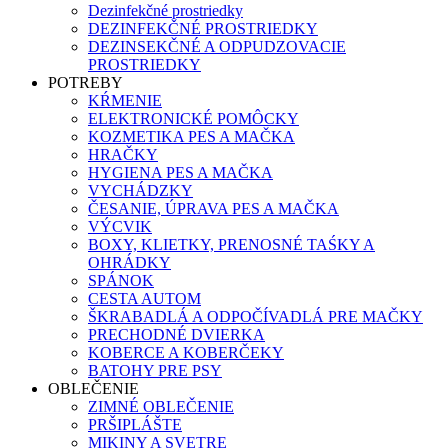
Dezinfekčné prostriedky
DEZINFEKČNÉ PROSTRIEDKY
DEZINSEKČNÉ A ODPUDZOVACIE
PROSTRIEDKY
POTREBY
KŔMENIE
ELEKTRONICKÉ POMÔCKY
KOZMETIKA PES A MAČKA
HRAČKY
HYGIENA PES A MAČKA
VYCHÁDZKY
ČESANIE, ÚPRAVA PES A MAČKA
VÝCVIK
BOXY, KLIETKY, PRENOSNÉ TAŚKY A
OHRÁDKY
SPÁNOK
CESTA AUTOM
ŠKRABADLÁ A ODPOČÍVADLÁ PRE MAČKY
PRECHODNÉ DVIERKA
KOBERCE A KOBERČEKY
BATOHY PRE PSY
OBLEČENIE
ZIMNÉ OBLEČENIE
PRŠIPLÁŠTE
MIKINY A SVETRE