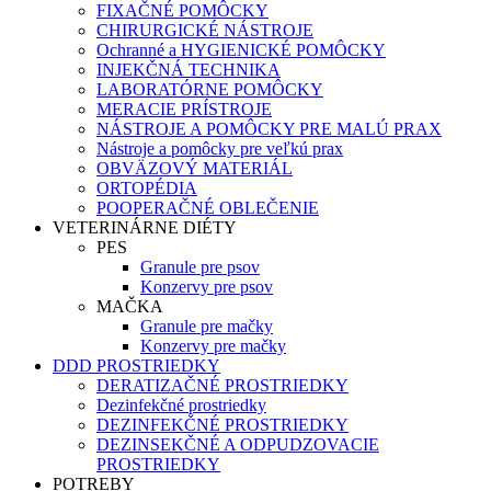
FIXAČNÉ POMÔCKY
CHIRURGICKÉ NÁSTROJE
Ochranné a HYGIENICKÉ POMÔCKY
INJEKČNÁ TECHNIKA
LABORATÓRNE POMÔCKY
MERACIE PRÍSTROJE
NÁSTROJE A POMÔCKY PRE MALÚ PRAX
Nástroje a pomôcky pre veľkú prax
OBVÄZOVÝ MATERIÁL
ORTOPÉDIA
POOPERAČNÉ OBLEČENIE
VETERINÁRNE DIÉTY
PES
Granule pre psov
Konzervy pre psov
MAČKA
Granule pre mačky
Konzervy pre mačky
DDD PROSTRIEDKY
DERATIZAČNÉ PROSTRIEDKY
Dezinfekčné prostriedky
DEZINFEKČNÉ PROSTRIEDKY
DEZINSEKČNÉ A ODPUDZOVACIE
PROSTRIEDKY
POTREBY