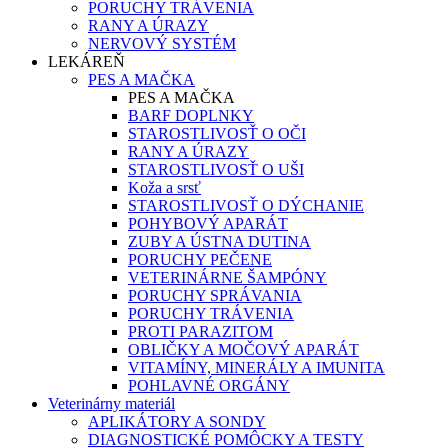
PORUCHY TRÁVENIA
RANY A ÚRAZY
NERVOVÝ SYSTÉM
LEKÁREŇ
PES A MAČKA
PES A MAČKA
BARF DOPLNKY
STAROSTLIVOSŤ O OČI
RANY A ÚRAZY
STAROSTLIVOSŤ O UŠI
Koža a srsť
STAROSTLIVOSŤ O DÝCHANIE
POHYBOVÝ APARÁT
ZUBY A ÚSTNA DUTINA
PORUCHY PEČENE
VETERINÁRNE ŠAMPÓNY
PORUCHY SPRÁVANIA
PORUCHY TRÁVENIA
PROTI PARAZITOM
OBLIČKY A MOČOVÝ APARÁT
VITAMÍNY, MINERÁLY A IMUNITA
POHLAVNÉ ORGÁNY
Veterinárny materiál
APLIKÁTORY A SONDY
DIAGNOSTICKÉ POMÔCKY A TESTY