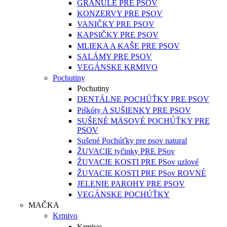
GRANULE PRE PSOV
KONZERVY PRE PSOV
VANIČKY PRE PSOV
KAPSIČKY PRE PSOV
MLIEKA A KAŠE PRE PSOV
SALÁMY PRE PSOV
VEGÁNSKE KRMIVO
Pochutiny
Pochutiny
DENTÁLNE POCHÚŤKY PRE PSOV
Piškóty A SUŠIENKY PRE PSOV
SUŠENÉ MÄSOVÉ POCHÚŤKY PRE
PSOV
Sušené Pochúťky pre psov natural
ŽUVACIE tyčinky PRE PSov
ŽUVACIE KOSTI PRE PSov uzlové
ŽUVACIE KOSTI PRE PSov ROVNÉ
JELENIE PAROHY PRE PSOV
VEGÁNSKE POCHÚŤKY
MAČKA
Krmivo
Krmivo