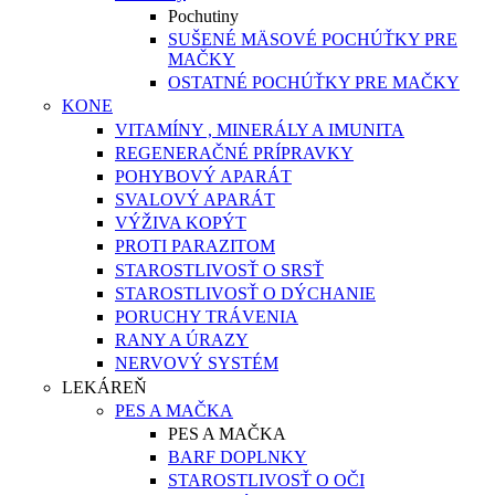
Pochutiny
SUŠENÉ MÄSOVÉ POCHÚŤKY PRE
MAČKY
OSTATNÉ POCHÚŤKY PRE MAČKY
KONE
VITAMÍNY , MINERÁLY A IMUNITA
REGENERAČNÉ PRÍPRAVKY
POHYBOVÝ APARÁT
SVALOVÝ APARÁT
VÝŽIVA KOPÝT
PROTI PARAZITOM
STAROSTLIVOSŤ O SRSŤ
STAROSTLIVOSŤ O DÝCHANIE
PORUCHY TRÁVENIA
RANY A ÚRAZY
NERVOVÝ SYSTÉM
LEKÁREŇ
PES A MAČKA
PES A MAČKA
BARF DOPLNKY
STAROSTLIVOSŤ O OČI