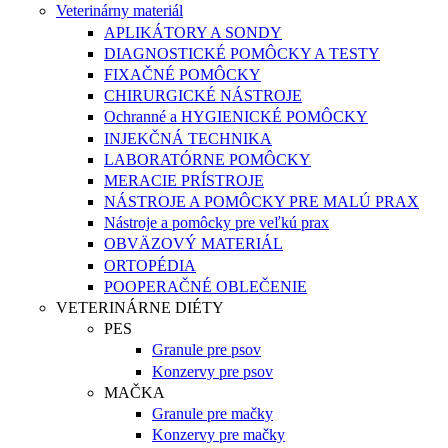
Veterinárny materiál
APLIKÁTORY A SONDY
DIAGNOSTICKÉ POMÔCKY A TESTY
FIXAČNÉ POMÔCKY
CHIRURGICKÉ NÁSTROJE
Ochranné a HYGIENICKÉ POMÔCKY
INJEKČNÁ TECHNIKA
LABORATÓRNE POMÔCKY
MERACIE PRÍSTROJE
NÁSTROJE A POMÔCKY PRE MALÚ PRAX
Nástroje a pomôcky pre veľkú prax
OBVÄZOVÝ MATERIÁL
ORTOPÉDIA
POOPERAČNÉ OBLEČENIE
VETERINÁRNE DIÉTY
PES
Granule pre psov
Konzervy pre psov
MAČKA
Granule pre mačky
Konzervy pre mačky