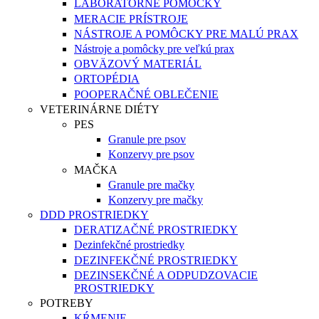
LABORATÓRNE POMÔCKY
MERACIE PRÍSTROJE
NÁSTROJE A POMÔCKY PRE MALÚ PRAX
Nástroje a pomôcky pre veľkú prax
OBVÄZOVÝ MATERIÁL
ORTOPÉDIA
POOPERAČNÉ OBLEČENIE
VETERINÁRNE DIÉTY
PES
Granule pre psov
Konzervy pre psov
MAČKA
Granule pre mačky
Konzervy pre mačky
DDD PROSTRIEDKY
DERATIZAČNÉ PROSTRIEDKY
Dezinfekčné prostriedky
DEZINFEKČNÉ PROSTRIEDKY
DEZINSEKČNÉ A ODPUDZOVACIE
PROSTRIEDKY
POTREBY
KŔMENIE