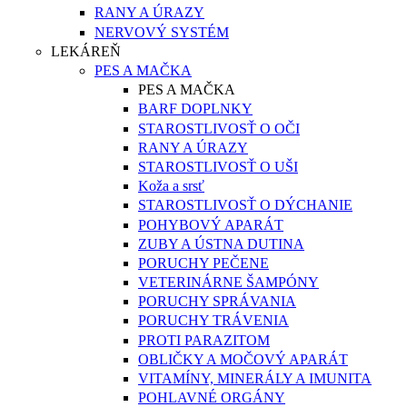
RANY A ÚRAZY
NERVOVÝ SYSTÉM
LEKÁREŇ
PES A MAČKA
PES A MAČKA
BARF DOPLNKY
STAROSTLIVOSŤ O OČI
RANY A ÚRAZY
STAROSTLIVOSŤ O UŠI
Koža a srsť
STAROSTLIVOSŤ O DÝCHANIE
POHYBOVÝ APARÁT
ZUBY A ÚSTNA DUTINA
PORUCHY PEČENE
VETERINÁRNE ŠAMPÓNY
PORUCHY SPRÁVANIA
PORUCHY TRÁVENIA
PROTI PARAZITOM
OBLIČKY A MOČOVÝ APARÁT
VITAMÍNY, MINERÁLY A IMUNITA
POHLAVNÉ ORGÁNY