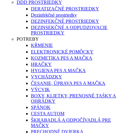
DDD PROSTRIEDKY
DERATIZAČNÉ PROSTRIEDKY
Dezinfekčné prostriedky
DEZINFEKČNÉ PROSTRIEDKY
DEZINSEKČNÉ A ODPUDZOVACIE
PROSTRIEDKY
POTREBY
KŔMENIE
ELEKTRONICKÉ POMÔCKY
KOZMETIKA PES A MAČKA
HRAČKY
HYGIENA PES A MAČKA
VYCHÁDZKY
ČESANIE, ÚPRAVA PES A MAČKA
VÝCVIK
BOXY, KLIETKY, PRENOSNÉ TAŚKY A
OHRÁDKY
SPÁNOK
CESTA AUTOM
ŠKRABADLÁ A ODPOČÍVADLÁ PRE
MAČKY
PRECHODNÉ DVIERKA