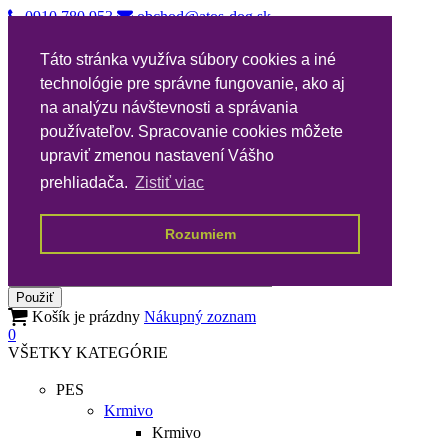
0910 780 953
obchod@atos-dog.sk
Vernostný katalóg
Táto stránka využíva súbory cookies a iné
Nákupné podmienky
technológie pre správne fungovanie, ako aj
Všeobecné podmienky VPA
Poštovné
na analýzu návštevnosti a správania
Kontakty
používateľov. Spracovanie cookies môžete
upraviť zmenou nastavení Vášho
prehliadača.
Zistiť viac
Registrácia
Prihlásenie
Rozumiem
0
Košík je prázdny
Nákupný zoznam
0
VŠETKY KATEGÓRIE
PES
Krmivo
Krmivo