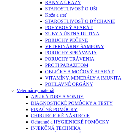
RANY A ÚRAZY
STAROSTLIVOSŤ O UŠI
Koža a srsť
STAROSTLIVOSŤ O DÝCHANIE
POHYBOVÝ APARÁT
ZUBY A ÚSTNA DUTINA
PORUCHY PEČENE
VETERINÁRNE ŠAMPÓNY
PORUCHY SPRÁVANIA
PORUCHY TRÁVENIA
PROTI PARAZITOM
OBLIČKY A MOČOVÝ APARÁT
VITAMÍNY, MINERÁLY A IMUNITA
POHLAVNÉ ORGÁNY
Veterinárny materiál
APLIKÁTORY A SONDY
DIAGNOSTICKÉ POMÔCKY A TESTY
FIXAČNÉ POMÔCKY
CHIRURGICKÉ NÁSTROJE
Ochranné a HYGIENICKÉ POMÔCKY
INJEKČNÁ TECHNIKA