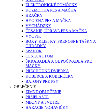
ELEKTRONICKÉ POMÔCKY
KOZMETIKA PES A MAČKA
HRAČKY
HYGIENA PES A MAČKA
VYCHÁDZKY
ČESANIE, ÚPRAVA PES A MAČKA
VÝCVIK
BOXY, KLIETKY, PRENOSNÉ TAŚKY A
OHRÁDKY
SPÁNOK
CESTA AUTOM
ŠKRABADLÁ A ODPOČÍVADLÁ PRE
MAČKY
PRECHODNÉ DVIERKA
KOBERCE A KOBERČEKY
BATOHY PRE PSY
OBLEČENIE
ZIMNÉ OBLEČENIE
PRŠIPLÁŠTE
MIKINY A SVETRE
HÁRACIE NOHAVIČKY