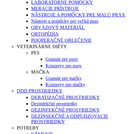
LABORATÓRNE POMÔCKY
MERACIE PRÍSTROJE
NÁSTROJE A POMÔCKY PRE MALÚ PRAX
Nástroje a pomôcky pre veľkú prax
OBVÄZOVÝ MATERIÁL
ORTOPÉDIA
POOPERAČNÉ OBLEČENIE
VETERINÁRNE DIÉTY
PES
Granule pre psov
Konzervy pre psov
MAČKA
Granule pre mačky
Konzervy pre mačky
DDD PROSTRIEDKY
DERATIZAČNÉ PROSTRIEDKY
Dezinfekčné prostriedky
DEZINFEKČNÉ PROSTRIEDKY
DEZINSEKČNÉ A ODPUDZOVACIE
PROSTRIEDKY
POTREBY