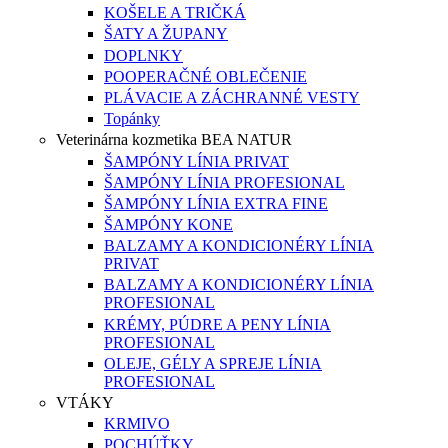
KOŠELE A TRIČKÁ
ŠATY A ŽUPANY
DOPLNKY
POOPERAČNÉ OBLEČENIE
PLÁVACIE A ZÁCHRANNÉ VESTY
Topánky
Veterinárna kozmetika BEA NATUR
ŠAMPÓNY LÍNIA PRIVAT
ŠAMPÓNY LÍNIA PROFESIONAL
ŠAMPÓNY LÍNIA EXTRA FINE
ŠAMPÓNY KONE
BALZAMY A KONDICIONÉRY LÍNIA
PRIVAT
BALZAMY A KONDICIONÉRY LÍNIA
PROFESIONAL
KRÉMY, PÚDRE A PENY LÍNIA
PROFESIONAL
OLEJE, GÉLY A SPREJE LÍNIA
PROFESIONAL
VTÁKY
KRMIVO
POCHÚŤKY