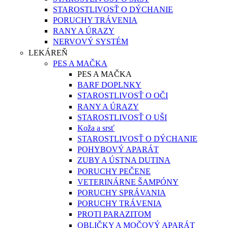
STAROSTLIVOSŤ O DÝCHANIE
PORUCHY TRÁVENIA
RANY A ÚRAZY
NERVOVÝ SYSTÉM
LEKÁREŇ
PES A MAČKA
PES A MAČKA
BARF DOPLNKY
STAROSTLIVOSŤ O OČI
RANY A ÚRAZY
STAROSTLIVOSŤ O UŠI
Koža a srsť
STAROSTLIVOSŤ O DÝCHANIE
POHYBOVÝ APARÁT
ZUBY A ÚSTNA DUTINA
PORUCHY PEČENE
VETERINÁRNE ŠAMPÓNY
PORUCHY SPRÁVANIA
PORUCHY TRÁVENIA
PROTI PARAZITOM
OBLIČKY A MOČOVÝ APARÁT