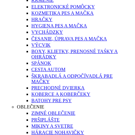
KŔMENIE
ELEKTRONICKÉ POMÔCKY
KOZMETIKA PES A MAČKA
HRAČKY
HYGIENA PES A MAČKA
VYCHÁDZKY
ČESANIE, ÚPRAVA PES A MAČKA
VÝCVIK
BOXY, KLIETKY, PRENOSNÉ TAŚKY A
OHRÁDKY
SPÁNOK
CESTA AUTOM
ŠKRABADLÁ A ODPOČÍVADLÁ PRE
MAČKY
PRECHODNÉ DVIERKA
KOBERCE A KOBERČEKY
BATOHY PRE PSY
OBLEČENIE
ZIMNÉ OBLEČENIE
PRŠIPLÁŠTE
MIKINY A SVETRE
HÁRACIE NOHAVIČKY