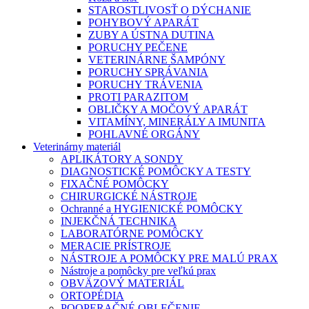
STAROSTLIVOSŤ O DÝCHANIE
POHYBOVÝ APARÁT
ZUBY A ÚSTNA DUTINA
PORUCHY PEČENE
VETERINÁRNE ŠAMPÓNY
PORUCHY SPRÁVANIA
PORUCHY TRÁVENIA
PROTI PARAZITOM
OBLIČKY A MOČOVÝ APARÁT
VITAMÍNY, MINERÁLY A IMUNITA
POHLAVNÉ ORGÁNY
Veterinárny materiál
APLIKÁTORY A SONDY
DIAGNOSTICKÉ POMÔCKY A TESTY
FIXAČNÉ POMÔCKY
CHIRURGICKÉ NÁSTROJE
Ochranné a HYGIENICKÉ POMÔCKY
INJEKČNÁ TECHNIKA
LABORATÓRNE POMÔCKY
MERACIE PRÍSTROJE
NÁSTROJE A POMÔCKY PRE MALÚ PRAX
Nástroje a pomôcky pre veľkú prax
OBVÄZOVÝ MATERIÁL
ORTOPÉDIA
POOPERAČNÉ OBLEČENIE