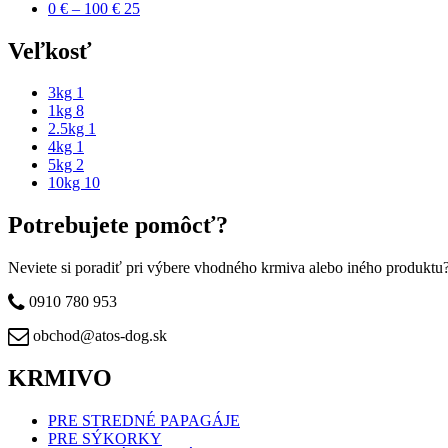
0 € – 100 €
25
Apply 0 € – 100 € filter
Veľkosť
3kg
1
Apply 3kg filter
1kg
8
Apply 1kg filter
2.5kg
1
Apply 2.5kg filter
4kg
1
Apply 4kg filter
5kg
2
Apply 5kg filter
10kg
10
Apply 10kg filter
Potrebujete pomôcť?
Neviete si poradiť pri výbere vhodného krmiva alebo iného produkt
0910 780 953
obchod@atos-dog.sk
KRMIVO
PRE STREDNÉ PAPAGÁJE
PRE SÝKORKY