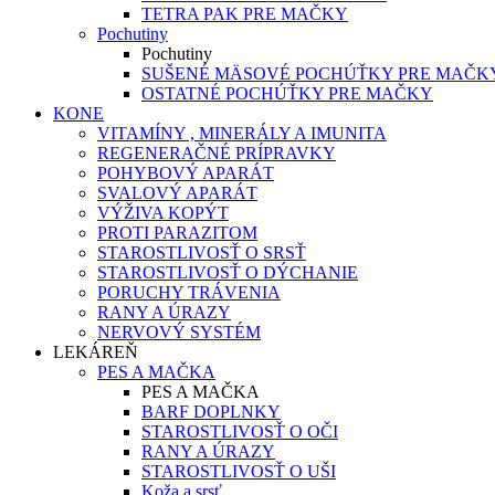
TETRA PAK PRE MAČKY
Pochutiny
Pochutiny
SUŠENÉ MÄSOVÉ POCHÚŤKY PRE MAČK
OSTATNÉ POCHÚŤKY PRE MAČKY
KONE
VITAMÍNY , MINERÁLY A IMUNITA
REGENERAČNÉ PRÍPRAVKY
POHYBOVÝ APARÁT
SVALOVÝ APARÁT
VÝŽIVA KOPÝT
PROTI PARAZITOM
STAROSTLIVOSŤ O SRSŤ
STAROSTLIVOSŤ O DÝCHANIE
PORUCHY TRÁVENIA
RANY A ÚRAZY
NERVOVÝ SYSTÉM
LEKÁREŇ
PES A MAČKA
PES A MAČKA
BARF DOPLNKY
STAROSTLIVOSŤ O OČI
RANY A ÚRAZY
STAROSTLIVOSŤ O UŠI
Koža a srsť