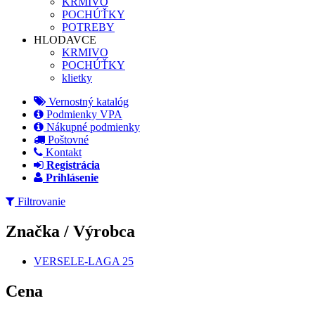
KRMIVO
POCHÚŤKY
POTREBY
HLODAVCE
KRMIVO
POCHÚŤKY
klietky
Vernostný katalóg
Podmienky VPA
Nákupné podmienky
Poštovné
Kontakt
Registrácia
Prihlásenie
Filtrovanie
Značka / Výrobca
VERSELE-LAGA
25
Apply VERSELE-LAGA filter
Cena