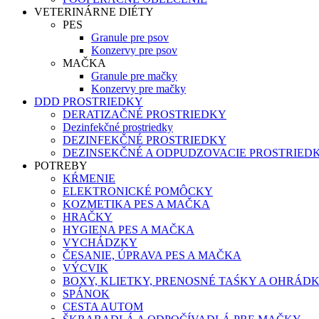
VETERINÁRNE DIÉTY
PES
Granule pre psov
Konzervy pre psov
MAČKA
Granule pre mačky
Konzervy pre mačky
DDD PROSTRIEDKY
DERATIZAČNÉ PROSTRIEDKY
Dezinfekčné prostriedky
DEZINFEKČNÉ PROSTRIEDKY
DEZINSEKČNÉ A ODPUDZOVACIE PROSTRIED
POTREBY
KŔMENIE
ELEKTRONICKÉ POMÔCKY
KOZMETIKA PES A MAČKA
HRAČKY
HYGIENA PES A MAČKA
VYCHÁDZKY
ČESANIE, ÚPRAVA PES A MAČKA
VÝCVIK
BOXY, KLIETKY, PRENOSNÉ TAŚKY A OHRÁD
SPÁNOK
CESTA AUTOM