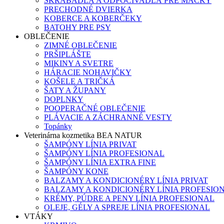
ŠKRABADLÁ A ODPOČÍVADLÁ PRE MAČKY
PRECHODNÉ DVIERKA
KOBERCE A KOBERČEKY
BATOHY PRE PSY
OBLEČENIE
ZIMNÉ OBLEČENIE
PRŠIPLÁŠTE
MIKINY A SVETRE
HÁRACIE NOHAVIČKY
KOŠELE A TRIČKÁ
ŠATY A ŽUPANY
DOPLNKY
POOPERAČNÉ OBLEČENIE
PLÁVACIE A ZÁCHRANNÉ VESTY
Topánky
Veterinárna kozmetika BEA NATUR
ŠAMPÓNY LÍNIA PRIVAT
ŠAMPÓNY LÍNIA PROFESIONAL
ŠAMPÓNY LÍNIA EXTRA FINE
ŠAMPÓNY KONE
BALZAMY A KONDICIONÉRY LÍNIA PRIVAT
BALZAMY A KONDICIONÉRY LÍNIA PROFESIO
KRÉMY, PÚDRE A PENY LÍNIA PROFESIONAL
OLEJE, GÉLY A SPREJE LÍNIA PROFESIONAL
VTÁKY