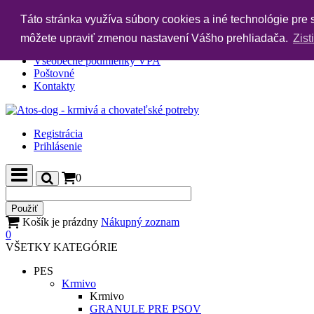
0910 780 953
obchod@atos-dog.sk
Táto stránka využíva súbory cookies a iné technológie pre
Vernostný katalóg
môžete upraviť zmenou nastavení Vášho prehliadača.
Zist
Nákupné podmienky
Všeobecné podmienky VPA
Poštovné
Kontakty
Registrácia
Prihlásenie
0
Košík je prázdny
Nákupný zoznam
0
VŠETKY KATEGÓRIE
PES
Krmivo
Krmivo
GRANULE PRE PSOV