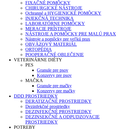
FIXAČNÉ POMÔCKY
CHIRURGICKÉ NÁSTROJE
Ochranné a HYGIENICKÉ POMÔCKY
INJEKČNÁ TECHNIKA
LABORATÓRNE POMÔCKY
MERACIE PRÍSTROJE
NÁSTROJE A POMÔCKY PRE MALÚ PRAX
Nástroje a pomôcky pre veľkú prax
OBVÄZOVÝ MATERIÁL
ORTOPÉDIA
POOPERAČNÉ OBLEČENIE
VETERINÁRNE DIÉTY
PES
Granule pre psov
Konzervy pre psov
MAČKA
Granule pre mačky
Konzervy pre mačky
DDD PROSTRIEDKY
DERATIZAČNÉ PROSTRIEDKY
Dezinfekčné prostriedky
DEZINFEKČNÉ PROSTRIEDKY
DEZINSEKČNÉ A ODPUDZOVACIE
PROSTRIEDKY
POTREBY