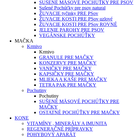
SUŠENÉ MÄSOVÉ POCHÚŤKY PRE PSOV
Sušené Pochúťky pre psov natural
ŽUVACIE tyčinky PRE PSov
ŽUVACIE KOSTI PRE PSov uzlové
ŽUVACIE KOSTI PRE PSov ROVNÉ
JELENIE PAROHY PRE PSOV
VEGÁNSKE POCHÚŤKY
MAČKA
Krmivo
Krmivo
GRANULE PRE MAČKY
KONZERVY PRE MAČKY
VANIČKY PRE MAČKY
KAPSIČKY PRE MAČKY
MLIEKA A KAŠE PRE MAČKY
TETRA PAK PRE MAČKY
Pochutiny
Pochutiny
SUŠENÉ MÄSOVÉ POCHÚŤKY PRE
MAČKY
OSTATNÉ POCHÚŤKY PRE MAČKY
KONE
VITAMÍNY , MINERÁLY A IMUNITA
REGENERAČNÉ PRÍPRAVKY
POHYBOVÝ APARÁT