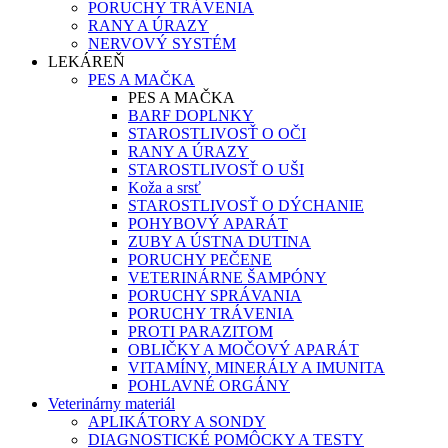
PORUCHY TRÁVENIA
RANY A ÚRAZY
NERVOVÝ SYSTÉM
LEKÁREŇ
PES A MAČKA
PES A MAČKA
BARF DOPLNKY
STAROSTLIVOSŤ O OČI
RANY A ÚRAZY
STAROSTLIVOSŤ O UŠI
Koža a srsť
STAROSTLIVOSŤ O DÝCHANIE
POHYBOVÝ APARÁT
ZUBY A ÚSTNA DUTINA
PORUCHY PEČENE
VETERINÁRNE ŠAMPÓNY
PORUCHY SPRÁVANIA
PORUCHY TRÁVENIA
PROTI PARAZITOM
OBLIČKY A MOČOVÝ APARÁT
VITAMÍNY, MINERÁLY A IMUNITA
POHLAVNÉ ORGÁNY
Veterinárny materiál
APLIKÁTORY A SONDY
DIAGNOSTICKÉ POMÔCKY A TESTY