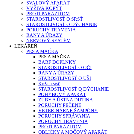
SVALOVÝ APARÁT
VÝŽIVA KOPÝT
PROTI PARAZITOM
STAROSTLIVOSŤ O SRSŤ
STAROSTLIVOSŤ O DÝCHANIE
PORUCHY TRÁVENIA
RANY A ÚRAZY
NERVOVÝ SYSTÉM
LEKÁREŇ
PES A MAČKA
PES A MAČKA
BARF DOPLNKY
STAROSTLIVOSŤ O OČI
RANY A ÚRAZY
STAROSTLIVOSŤ O UŠI
Koža a srsť
STAROSTLIVOSŤ O DÝCHANIE
POHYBOVÝ APARÁT
ZUBY A ÚSTNA DUTINA
PORUCHY PEČENE
VETERINÁRNE ŠAMPÓNY
PORUCHY SPRÁVANIA
PORUCHY TRÁVENIA
PROTI PARAZITOM
OBLIČKY A MOČOVÝ APARÁT