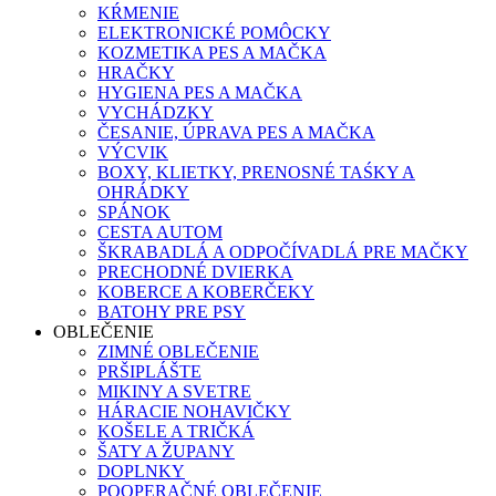
KŔMENIE
ELEKTRONICKÉ POMÔCKY
KOZMETIKA PES A MAČKA
HRAČKY
HYGIENA PES A MAČKA
VYCHÁDZKY
ČESANIE, ÚPRAVA PES A MAČKA
VÝCVIK
BOXY, KLIETKY, PRENOSNÉ TAŚKY A
OHRÁDKY
SPÁNOK
CESTA AUTOM
ŠKRABADLÁ A ODPOČÍVADLÁ PRE MAČKY
PRECHODNÉ DVIERKA
KOBERCE A KOBERČEKY
BATOHY PRE PSY
OBLEČENIE
ZIMNÉ OBLEČENIE
PRŠIPLÁŠTE
MIKINY A SVETRE
HÁRACIE NOHAVIČKY
KOŠELE A TRIČKÁ
ŠATY A ŽUPANY
DOPLNKY
POOPERAČNÉ OBLEČENIE