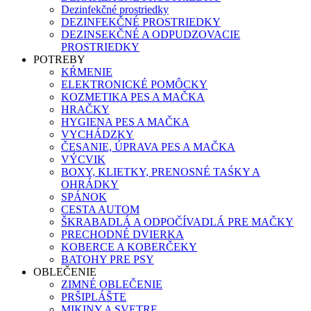
Dezinfekčné prostriedky
DEZINFEKČNÉ PROSTRIEDKY
DEZINSEKČNÉ A ODPUDZOVACIE
PROSTRIEDKY
POTREBY
KŔMENIE
ELEKTRONICKÉ POMÔCKY
KOZMETIKA PES A MAČKA
HRAČKY
HYGIENA PES A MAČKA
VYCHÁDZKY
ČESANIE, ÚPRAVA PES A MAČKA
VÝCVIK
BOXY, KLIETKY, PRENOSNÉ TAŚKY A
OHRÁDKY
SPÁNOK
CESTA AUTOM
ŠKRABADLÁ A ODPOČÍVADLÁ PRE MAČKY
PRECHODNÉ DVIERKA
KOBERCE A KOBERČEKY
BATOHY PRE PSY
OBLEČENIE
ZIMNÉ OBLEČENIE
PRŠIPLÁŠTE
MIKINY A SVETRE