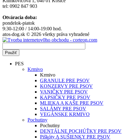
Klimkovičova 1, 040 01 Košice
tel: 0902 847 903
Otváracia doba:
pondelok-piatok
9:30-12:00 / 14:00-19:00 hod.
atos-dog.sk © 2026 všetky práva vyhradené
PES
Krmivo
Krmivo
GRANULE PRE PSOV
KONZERVY PRE PSOV
VANIČKY PRE PSOV
KAPSIČKY PRE PSOV
MLIEKA A KAŠE PRE PSOV
SALÁMY PRE PSOV
VEGÁNSKE KRMIVO
Pochutiny
Pochutiny
DENTÁLNE POCHÚŤKY PRE PSOV
Piškóty A SUŠIENKY PRE PSOV