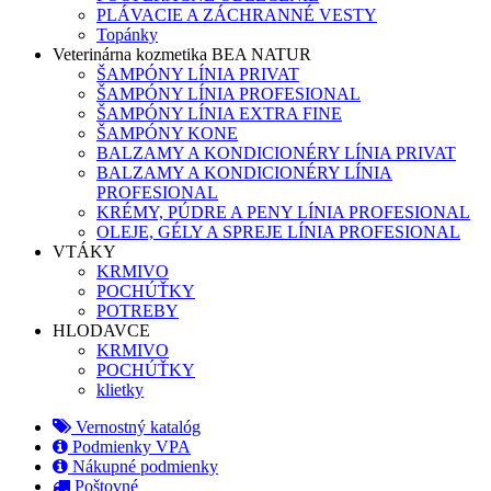
PLÁVACIE A ZÁCHRANNÉ VESTY
Topánky
Veterinárna kozmetika BEA NATUR
ŠAMPÓNY LÍNIA PRIVAT
ŠAMPÓNY LÍNIA PROFESIONAL
ŠAMPÓNY LÍNIA EXTRA FINE
ŠAMPÓNY KONE
BALZAMY A KONDICIONÉRY LÍNIA PRIVAT
BALZAMY A KONDICIONÉRY LÍNIA
PROFESIONAL
KRÉMY, PÚDRE A PENY LÍNIA PROFESIONAL
OLEJE, GÉLY A SPREJE LÍNIA PROFESIONAL
VTÁKY
KRMIVO
POCHÚŤKY
POTREBY
HLODAVCE
KRMIVO
POCHÚŤKY
klietky
Vernostný katalóg
Podmienky VPA
Nákupné podmienky
Poštovné