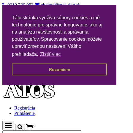
0910 780 953
obchod@atos-dog.sk
Vernostný katalóg
Táto stránka využíva súbory cookies a iné
Nákupné podmienky
technológie pre správne fungovanie, ako aj
Všeobecné podmienky VPA
Poštovné
na analýzu návštevnosti a správania
Kontakty
používateľov. Spracovanie cookies môžete
upraviť zmenou nastavení Vášho
prehliadača.
Zistiť viac
Rozumiem
Registrácia
Prihlásenie
0