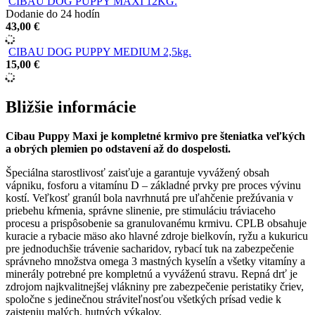
CIBAU DOG PUPPY MAXI 12KG.
Dodanie do 24 hodín
43,00 €
CIBAU DOG PUPPY MEDIUM 2,5kg.
15,00 €
Bližšie informácie
Cibau Puppy Maxi je kompletné krmivo pre šteniatka veľkých
a obrých plemien po odstavení až do dospelosti.
Špeciálna starostlivosť zaisťuje a garantuje vyvážený obsah
vápniku, fosforu a vitamínu D – základné prvky pre proces vývinu
kostí. Veľkosť granúl bola navrhnutá pre uľahčenie prežúvania v
priebehu kŕmenia, správne slinenie, pre stimuláciu tráviaceho
procesu a prispôsobenie sa granulovanému krmivu. CPLB obsahuje
kuracie a rybacie mäso ako hlavné zdroje bielkovín, ryžu a kukuricu
pre jednoduchšie trávenie sacharidov, rybací tuk na zabezpečenie
správneho množstva omega 3 mastných kyselín a všetky vitamíny a
minerály potrebné pre kompletnú a vyváženú stravu. Repná drť je
zdrojom najkvalitnejšej vlákniny pre zabezpečenie peristatiky čriev,
spoločne s jedinečnou stráviteľnosťou všetkých prísad vedie k
zaisteniu malých, hutných výkalov.