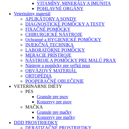
VITAMÍNY, MINERÁLY A IMUNITA
POHLAVNÉ ORGÁNY
Veterinárny materiál
APLIKÁTORY A SONDY
DIAGNOSTICKÉ POMÔCKY A TESTY
FIXAČNÉ POMÔCKY
CHIRURGICKÉ NÁSTROJE
Ochranné a HYGIENICKÉ POMÔCKY
INJEKČNÁ TECHNIKA
LABORATÓRNE POMÔCKY
MERACIE PRÍSTROJE
NÁSTROJE A POMÔCKY PRE MALÚ PRAX
Nástroje a pomôcky pre veľkú prax
OBVÄZOVÝ MATERIÁL
ORTOPÉDIA
POOPERAČNÉ OBLEČENIE
VETERINÁRNE DIÉTY
PES
Granule pre psov
Konzervy pre psov
MAČKA
Granule pre mačky
Konzervy pre mačky
DDD PROSTRIEDKY
DERATIZAČNÉ PROSTRIEDKY