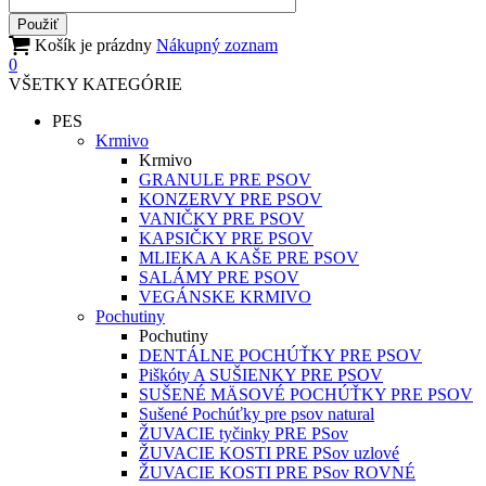
Košík je prázdny
Nákupný zoznam
0
VŠETKY KATEGÓRIE
PES
Krmivo
Krmivo
GRANULE PRE PSOV
KONZERVY PRE PSOV
VANIČKY PRE PSOV
KAPSIČKY PRE PSOV
MLIEKA A KAŠE PRE PSOV
SALÁMY PRE PSOV
VEGÁNSKE KRMIVO
Pochutiny
Pochutiny
DENTÁLNE POCHÚŤKY PRE PSOV
Piškóty A SUŠIENKY PRE PSOV
SUŠENÉ MÄSOVÉ POCHÚŤKY PRE PSOV
Sušené Pochúťky pre psov natural
ŽUVACIE tyčinky PRE PSov
ŽUVACIE KOSTI PRE PSov uzlové
ŽUVACIE KOSTI PRE PSov ROVNÉ