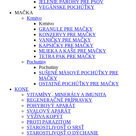
JELENIE PAROHY PRE PSOV
VEGÁNSKE POCHÚŤKY
MAČKA
Krmivo
Krmivo
GRANULE PRE MAČKY
KONZERVY PRE MAČKY
VANIČKY PRE MAČKY
KAPSIČKY PRE MAČKY
MLIEKA A KAŠE PRE MAČKY
TETRA PAK PRE MAČKY
Pochutiny
Pochutiny
SUŠENÉ MÄSOVÉ POCHÚŤKY PRE
MAČKY
OSTATNÉ POCHÚŤKY PRE MAČKY
KONE
VITAMÍNY , MINERÁLY A IMUNITA
REGENERAČNÉ PRÍPRAVKY
POHYBOVÝ APARÁT
SVALOVÝ APARÁT
VÝŽIVA KOPÝT
PROTI PARAZITOM
STAROSTLIVOSŤ O SRSŤ
STAROSTLIVOSŤ O DÝCHANIE