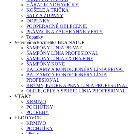
HÁRACIE NOHAVIČKY
KOŠELE A TRIČKÁ
ŠATY A ŽUPANY
DOPLNKY
POOPERAČNÉ OBLEČENIE
PLÁVACIE A ZÁCHRANNÉ VESTY
Topánky
Veterinárna kozmetika BEA NATUR
ŠAMPÓNY LÍNIA PRIVAT
ŠAMPÓNY LÍNIA PROFESIONAL
ŠAMPÓNY LÍNIA EXTRA FINE
ŠAMPÓNY KONE
BALZAMY A KONDICIONÉRY LÍNIA PRIVAT
BALZAMY A KONDICIONÉRY LÍNIA
PROFESIONAL
KRÉMY, PÚDRE A PENY LÍNIA PROFESIONAL
OLEJE, GÉLY A SPREJE LÍNIA PROFESIONAL
VTÁKY
KRMIVO
POCHÚŤKY
POTREBY
HLODAVCE
KRMIVO
POCHÚŤKY
klietky