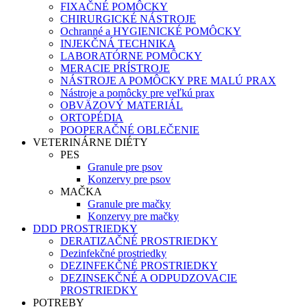
FIXAČNÉ POMÔCKY
CHIRURGICKÉ NÁSTROJE
Ochranné a HYGIENICKÉ POMÔCKY
INJEKČNÁ TECHNIKA
LABORATÓRNE POMÔCKY
MERACIE PRÍSTROJE
NÁSTROJE A POMÔCKY PRE MALÚ PRAX
Nástroje a pomôcky pre veľkú prax
OBVÄZOVÝ MATERIÁL
ORTOPÉDIA
POOPERAČNÉ OBLEČENIE
VETERINÁRNE DIÉTY
PES
Granule pre psov
Konzervy pre psov
MAČKA
Granule pre mačky
Konzervy pre mačky
DDD PROSTRIEDKY
DERATIZAČNÉ PROSTRIEDKY
Dezinfekčné prostriedky
DEZINFEKČNÉ PROSTRIEDKY
DEZINSEKČNÉ A ODPUDZOVACIE
PROSTRIEDKY
POTREBY