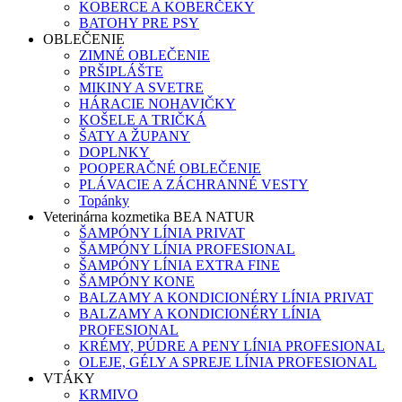
KOBERCE A KOBERČEKY
BATOHY PRE PSY
OBLEČENIE
ZIMNÉ OBLEČENIE
PRŠIPLÁŠTE
MIKINY A SVETRE
HÁRACIE NOHAVIČKY
KOŠELE A TRIČKÁ
ŠATY A ŽUPANY
DOPLNKY
POOPERAČNÉ OBLEČENIE
PLÁVACIE A ZÁCHRANNÉ VESTY
Topánky
Veterinárna kozmetika BEA NATUR
ŠAMPÓNY LÍNIA PRIVAT
ŠAMPÓNY LÍNIA PROFESIONAL
ŠAMPÓNY LÍNIA EXTRA FINE
ŠAMPÓNY KONE
BALZAMY A KONDICIONÉRY LÍNIA PRIVAT
BALZAMY A KONDICIONÉRY LÍNIA
PROFESIONAL
KRÉMY, PÚDRE A PENY LÍNIA PROFESIONAL
OLEJE, GÉLY A SPREJE LÍNIA PROFESIONAL
VTÁKY
KRMIVO