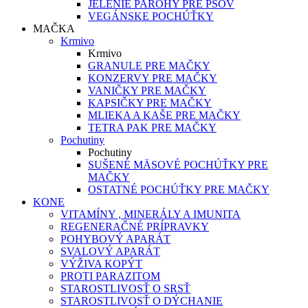
JELENIE PAROHY PRE PSOV
VEGÁNSKE POCHÚŤKY
MAČKA
Krmivo
Krmivo
GRANULE PRE MAČKY
KONZERVY PRE MAČKY
VANIČKY PRE MAČKY
KAPSIČKY PRE MAČKY
MLIEKA A KAŠE PRE MAČKY
TETRA PAK PRE MAČKY
Pochutiny
Pochutiny
SUŠENÉ MÄSOVÉ POCHÚŤKY PRE
MAČKY
OSTATNÉ POCHÚŤKY PRE MAČKY
KONE
VITAMÍNY , MINERÁLY A IMUNITA
REGENERAČNÉ PRÍPRAVKY
POHYBOVÝ APARÁT
SVALOVÝ APARÁT
VÝŽIVA KOPÝT
PROTI PARAZITOM
STAROSTLIVOSŤ O SRSŤ
STAROSTLIVOSŤ O DÝCHANIE