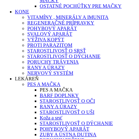
MAČKY
OSTATNÉ POCHÚŤKY PRE MAČKY
KONE
VITAMÍNY , MINERÁLY A IMUNITA
REGENERAČNÉ PRÍPRAVKY
POHYBOVÝ APARÁT
SVALOVÝ APARÁT
VÝŽIVA KOPÝT
PROTI PARAZITOM
STAROSTLIVOSŤ O SRSŤ
STAROSTLIVOSŤ O DÝCHANIE
PORUCHY TRÁVENIA
RANY A ÚRAZY
NERVOVÝ SYSTÉM
LEKÁREŇ
PES A MAČKA
PES A MAČKA
BARF DOPLNKY
STAROSTLIVOSŤ O OČI
RANY A ÚRAZY
STAROSTLIVOSŤ O UŠI
Koža a srsť
STAROSTLIVOSŤ O DÝCHANIE
POHYBOVÝ APARÁT
ZUBY A ÚSTNA DUTINA