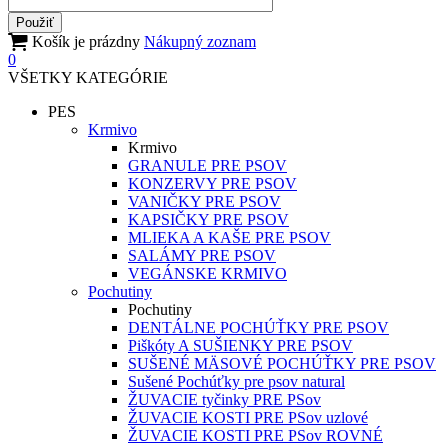
Košík je prázdny
Nákupný zoznam
0
VŠETKY KATEGÓRIE
PES
Krmivo
Krmivo
GRANULE PRE PSOV
KONZERVY PRE PSOV
VANIČKY PRE PSOV
KAPSIČKY PRE PSOV
MLIEKA A KAŠE PRE PSOV
SALÁMY PRE PSOV
VEGÁNSKE KRMIVO
Pochutiny
Pochutiny
DENTÁLNE POCHÚŤKY PRE PSOV
Piškóty A SUŠIENKY PRE PSOV
SUŠENÉ MÄSOVÉ POCHÚŤKY PRE PSOV
Sušené Pochúťky pre psov natural
ŽUVACIE tyčinky PRE PSov
ŽUVACIE KOSTI PRE PSov uzlové
ŽUVACIE KOSTI PRE PSov ROVNÉ