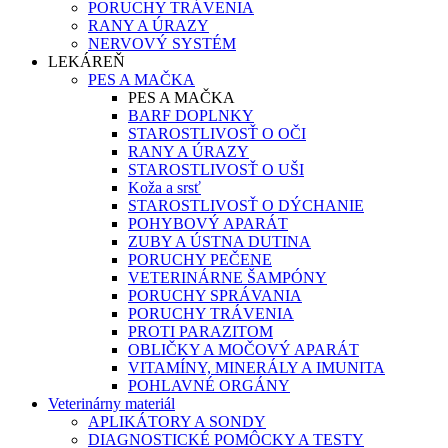
PORUCHY TRÁVENIA
RANY A ÚRAZY
NERVOVÝ SYSTÉM
LEKÁREŇ
PES A MAČKA
PES A MAČKA
BARF DOPLNKY
STAROSTLIVOSŤ O OČI
RANY A ÚRAZY
STAROSTLIVOSŤ O UŠI
Koža a srsť
STAROSTLIVOSŤ O DÝCHANIE
POHYBOVÝ APARÁT
ZUBY A ÚSTNA DUTINA
PORUCHY PEČENE
VETERINÁRNE ŠAMPÓNY
PORUCHY SPRÁVANIA
PORUCHY TRÁVENIA
PROTI PARAZITOM
OBLIČKY A MOČOVÝ APARÁT
VITAMÍNY, MINERÁLY A IMUNITA
POHLAVNÉ ORGÁNY
Veterinárny materiál
APLIKÁTORY A SONDY
DIAGNOSTICKÉ POMÔCKY A TESTY