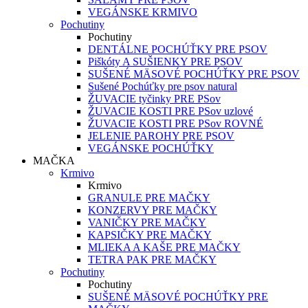
VEGÁNSKE KRMIVO
Pochutiny
Pochutiny
DENTÁLNE POCHÚŤKY PRE PSOV
Piškóty A SUŠIENKY PRE PSOV
SUŠENÉ MÄSOVÉ POCHÚŤKY PRE PSOV
Sušené Pochúťky pre psov natural
ŽUVACIE tyčinky PRE PSov
ŽUVACIE KOSTI PRE PSov uzlové
ŽUVACIE KOSTI PRE PSov ROVNÉ
JELENIE PAROHY PRE PSOV
VEGÁNSKE POCHÚŤKY
MAČKA
Krmivo
Krmivo
GRANULE PRE MAČKY
KONZERVY PRE MAČKY
VANIČKY PRE MAČKY
KAPSIČKY PRE MAČKY
MLIEKA A KAŠE PRE MAČKY
TETRA PAK PRE MAČKY
Pochutiny
Pochutiny
SUŠENÉ MÄSOVÉ POCHÚŤKY PRE