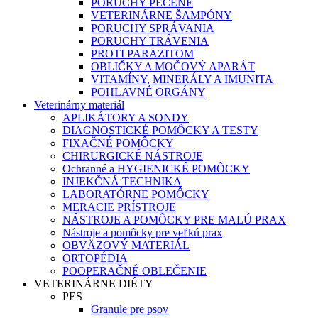
PORUCHY PEČENE
VETERINÁRNE ŠAMPÓNY
PORUCHY SPRÁVANIA
PORUCHY TRÁVENIA
PROTI PARAZITOM
OBLIČKY A MOČOVÝ APARÁT
VITAMÍNY, MINERÁLY A IMUNITA
POHLAVNÉ ORGÁNY
Veterinárny materiál
APLIKÁTORY A SONDY
DIAGNOSTICKÉ POMÔCKY A TESTY
FIXAČNÉ POMÔCKY
CHIRURGICKÉ NÁSTROJE
Ochranné a HYGIENICKÉ POMÔCKY
INJEKČNÁ TECHNIKA
LABORATÓRNE POMÔCKY
MERACIE PRÍSTROJE
NÁSTROJE A POMÔCKY PRE MALÚ PRAX
Nástroje a pomôcky pre veľkú prax
OBVÄZOVÝ MATERIÁL
ORTOPÉDIA
POOPERAČNÉ OBLEČENIE
VETERINÁRNE DIÉTY
PES
Granule pre psov