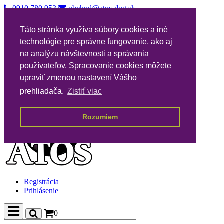
0910 780 953
obchod@atos-dog.sk
Vernostný katalóg
Táto stránka využíva súbory cookies a iné
Nákupné podmienky
technológie pre správne fungovanie, ako aj
Všeobecné podmienky VPA
Poštovné
na analýzu návštevnosti a správania
Kontakty
používateľov. Spracovanie cookies môžete
upraviť zmenou nastavení Vášho
prehliadača.
Zistiť viac
Rozumiem
Registrácia
Prihlásenie
0