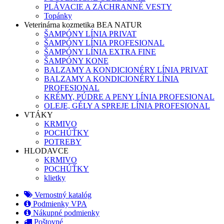
PLÁVACIE A ZÁCHRANNÉ VESTY
Topánky
Veterinárna kozmetika BEA NATUR
ŠAMPÓNY LÍNIA PRIVAT
ŠAMPÓNY LÍNIA PROFESIONAL
ŠAMPÓNY LÍNIA EXTRA FINE
ŠAMPÓNY KONE
BALZAMY A KONDICIONÉRY LÍNIA PRIVAT
BALZAMY A KONDICIONÉRY LÍNIA
PROFESIONAL
KRÉMY, PÚDRE A PENY LÍNIA PROFESIONAL
OLEJE, GÉLY A SPREJE LÍNIA PROFESIONAL
VTÁKY
KRMIVO
POCHÚŤKY
POTREBY
HLODAVCE
KRMIVO
POCHÚŤKY
klietky
Vernostný katalóg
Podmienky VPA
Nákupné podmienky
Poštovné