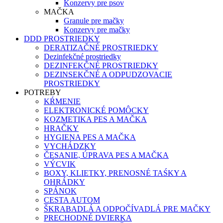
Konzervy pre psov
MAČKA
Granule pre mačky
Konzervy pre mačky
DDD PROSTRIEDKY
DERATIZAČNÉ PROSTRIEDKY
Dezinfekčné prostriedky
DEZINFEKČNÉ PROSTRIEDKY
DEZINSEKČNÉ A ODPUDZOVACIE
PROSTRIEDKY
POTREBY
KŔMENIE
ELEKTRONICKÉ POMÔCKY
KOZMETIKA PES A MAČKA
HRAČKY
HYGIENA PES A MAČKA
VYCHÁDZKY
ČESANIE, ÚPRAVA PES A MAČKA
VÝCVIK
BOXY, KLIETKY, PRENOSNÉ TAŚKY A
OHRÁDKY
SPÁNOK
CESTA AUTOM
ŠKRABADLÁ A ODPOČÍVADLÁ PRE MAČKY
PRECHODNÉ DVIERKA