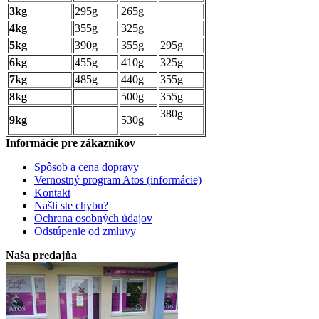
3kg
295g
265g
4kg
355g
325g
5kg
390g
355g
295g
6kg
455g
410g
325g
7kg
485g
440g
355g
8kg
500g
355g
380g
9kg
530g
Informácie pre zákazníkov
Spôsob a cena dopravy
Vernostný program Atos (informácie)
Kontakt
Našli ste chybu?
Ochrana osobných údajov
Odstúpenie od zmluvy
Naša predajňa