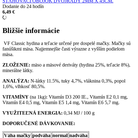
SŤAHOVACÍ OBOJOK DVOJRADÝ 2MM X 45CM.
Dodanie do 24 hodín
6,49 €
Bližšie informácie
VF Classic hydina a teľacie určené pre dospelé mačky. Mačky sú
fanúšikmi mäsa. Najjemnejšie časti výrazne z vyšším podielom
mäsa.
ZLOŽENIE:
mäso a mäsové deriváty (hydina 25%, teľacie 8%),
minerálne látky.
ANALÝZA:
N-látky 11.5%, tuky 4,7%, vláknina 0,3%, popol
1,6%, vlhkosť 80,5%.
VITAMÍNY
(na 1kg): Vitamín D3 200 IE., Vitamín E2 0,1 mg,
Vitamín E4 0,5 mg, Vitamín E5 1,4 mg, Vitamín E6 5,7 mg.
VYUŽITEĽNÁ ENERGIA:
0,34 MJ / 100 g
DOPORUČENÉ DÁVKOVANIE:
Váha mačky
podváha
normal
nadváha